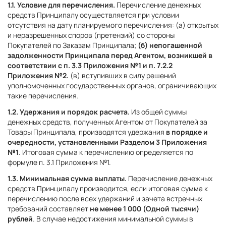
1.1. Условие для перечисления.
Перечисление денежных
средств Принципалу осуществляется при условии
отсутствия на дату планируемого перечисления: (а) открытых
и неразрешенных споров (претензий) со стороны
Покупателей по Заказам Принципала;
(б) непогашенной
задолженности Принципала перед Агентом, возникшей в
соответствии с п. 3.3 Приложения №1 и п. 7.2.2
Приложения №2.
(в) вступивших в силу решений
уполномоченных государственных органов, ограничивающих
такие перечисления.
1.2. Удержания и порядок расчета.
Из общей суммы
денежных средств, полученных Агентом от Покупателей за
Товары Принципала, производятся удержания
в порядке и
очередности, установленными Разделом 3 Приложения
№1
. Итоговая сумма к перечислению определяется по
формуле п. 3.1 Приложения №1.
1.3. Минимальная сумма выплаты.
Перечисление денежных
средств Принципалу производится, если итоговая сумма к
перечислению после всех удержаний и зачета встречных
требований составляет
не менее 1 000 (Одной тысячи)
рублей
. В случае недостижения минимальной суммы в