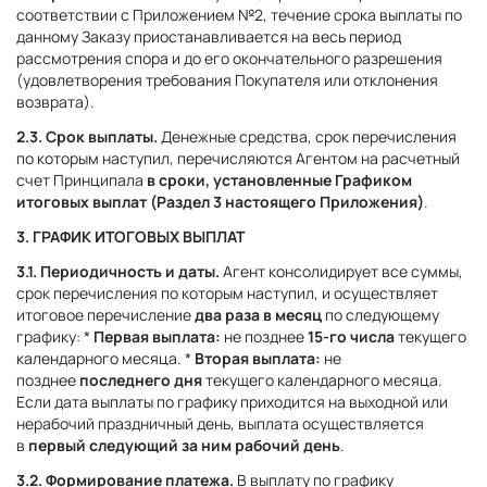
соответствии с Приложением №2, течение срока выплаты по
данному Заказу приостанавливается на весь период
рассмотрения спора и до его окончательного разрешения
(удовлетворения требования Покупателя или отклонения
возврата).
2.3. Срок выплаты.
Денежные средства, срок перечисления
по которым наступил, перечисляются Агентом на расчетный
счет Принципала
в сроки, установленные Графиком
итоговых выплат (Раздел 3 настоящего Приложения)
.
3. ГРАФИК ИТОГОВЫХ ВЫПЛАТ
3.1. Периодичность и даты.
Агент консолидирует все суммы,
срок перечисления по которым наступил, и осуществляет
итоговое перечисление
два раза в месяц
по следующему
графику: *
Первая выплата:
не позднее
15-го числа
текущего
календарного месяца. *
Вторая выплата:
не
позднее
последнего дня
текущего календарного месяца.
Если дата выплаты по графику приходится на выходной или
нерабочий праздничный день, выплата осуществляется
в
первый следующий за ним рабочий день
.
3.2. Формирование платежа.
В выплату по графику