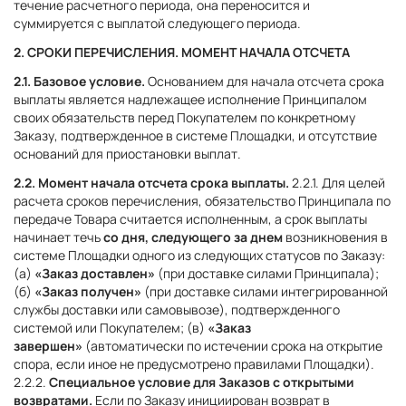
течение расчетного периода, она переносится и
суммируется с выплатой следующего периода.
2. СРОКИ ПЕРЕЧИСЛЕНИЯ. МОМЕНТ НАЧАЛА ОТСЧЕТА
2.1. Базовое условие.
Основанием для начала отсчета срока
выплаты является надлежащее исполнение Принципалом
своих обязательств перед Покупателем по конкретному
Заказу, подтвержденное в системе Площадки, и отсутствие
оснований для приостановки выплат.
2.2. Момент начала отсчета срока выплаты.
2.2.1. Для целей
расчета сроков перечисления, обязательство Принципала по
передаче Товара считается исполненным, а срок выплаты
начинает течь
со дня, следующего за днем
возникновения в
системе Площадки одного из следующих статусов по Заказу:
(а)
«Заказ доставлен»
(при доставке силами Принципала);
(б)
«Заказ получен»
(при доставке силами интегрированной
службы доставки или самовывозе), подтвержденного
системой или Покупателем; (в)
«Заказ
завершен»
(автоматически по истечении срока на открытие
спора, если иное не предусмотрено правилами Площадки).
2.2.2.
Специальное условие для Заказов с открытыми
возвратами.
Если по Заказу инициирован возврат в