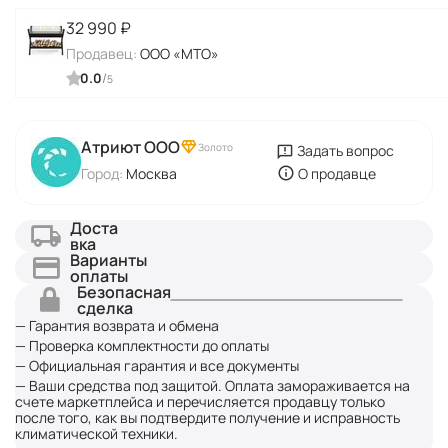
32 990
₽
Продавец:
ООО «МТО»
0.0
/
5
Атриют ООО
Золото
Задать вопрос
Город:
Москва
О продавце
Доста
вка
Варианты
оплаты
Безопасная
сделка
— Гарантия возврата и обмена
— Проверка комплектности до оплаты
— Официальная гарантия и все документы
— Ваши средства под защитой. Оплата замораживается на
счете маркетплейса и перечисляется продавцу только
после того, как вы подтвердите получение и исправность
климатической техники.