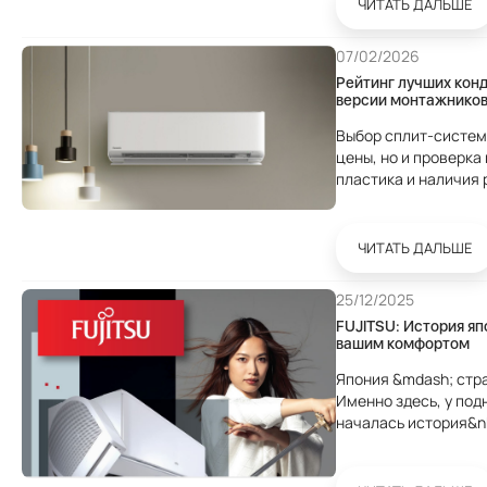
ЧИТАТЬ ДАЛЬШЕ
07/02/2026
Рейтинг лучших кон
версии монтажнико
Выбор сплит-системы
цены, но и проверка
пластика и наличия 
Кондиционер.Маркет совместно с сервисом Klima.P
проанализировали ст
ЧИТАТЬ ДАЛЬШЕ
25/12/2025
FUJITSU: История яп
вашим комфортом
Япония &mdash; стра
Именно здесь, у под
началась история&nb
которая превратила 
Сегодня её имя...