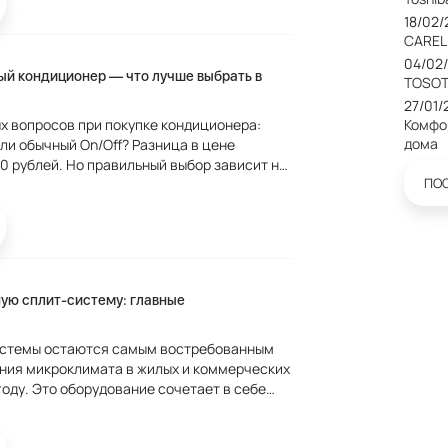
18/02
CAREL
04/02
ый кондиционер — что лучше выбрать в
TOSOT
27/01/
х вопросов при покупке кондиционера:
Комфо
дома
ли обычный On/Off? Разница в цене
0 рублей. Но правильный выбор зависит не
ПО
стно. Как работает обычный
...
ную сплит-систему: главные
истемы остаются самым востребованным
ния микроклимата в жилых и коммерческих
оду. Это оборудование сочетает в себе
кую производительность и современные
оздуха....