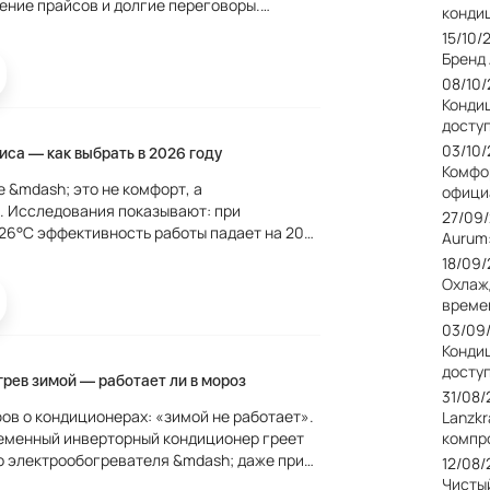
ение прайсов и долгие переговоры.
конди
ондиционер.Маркет автоматизирует этот
15/10/
 заявку один раз &mdash;...
Бренд
08/10
Кондиц
досту
03/10
са — как выбрать в 2026 году
Комфо
 &mdash; это не комфорт, а
офици
. Исследования показывают: при
27/09
26°C эффективность работы падает на 20–
Aurum
выбрать правильную систему для офиса
18/09
го размера. Чем офисный кондиционер...
Охлаж
време
03/09
Конди
досту
рев зимой — работает ли в мороз
31/08
ов о кондиционерах: «зимой не работает».
Lanzkr
еменный инверторный кондиционер греет
компр
 электрообогревателя &mdash; даже при
12/08
рём как это работает и что выбрать. Как
Чисты