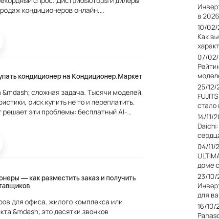
рекордный спрос. Дистрибьюторы и дилеры
Инвер
продаж кондиционеров онлайн.
в 2026
 &mdash; специализированная площадка
10/02
 климатическую...
Как в
харак
07/02
Рейти
модел
упать кондиционер на Кондиционер.Маркет
25/12/
 &mdash; сложная задача. Тысячи моделей,
FUJIT
истики, риск купить не то и переплатить.
стало
 решает эти проблемы: бесплатный AI-
14/11/
 получении, только верифицированные
Daichi
и...
сердц
04/11/
ULTIM
доме 
23/10
неры — как разместить заказ и получить
Инвер
тавщиков
для в
ров для офиса, жилого комплекса или
16/10/
кта &mdash; это десятки звонков
Panas