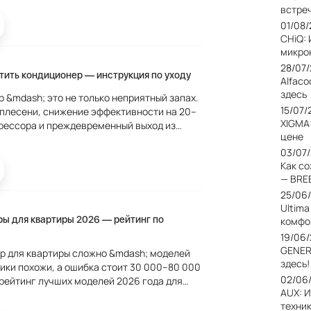
.
встреч
01/08
CHiQ:
микро
28/07
тить кондиционер — инструкция по уходу
Alfaco
здесь
 &mdash; это не только неприятный запах.
15/07/
 плесени, снижение эффективности на 20–
XIGMA
рессора и преждевременный выход из
цене
 и как часто нужно чистить кондиционер.
03/07
Как с
— BRE
25/06
Ultim
ы для квартиры 2026 — рейтинг по
комфо
19/06
GENER
р для квартиры сложно &mdash; моделей
здесь!
ики похожи, а ошибка стоит 30 000–80 000
02/06
рейтинг лучших моделей 2026 года для
AUX: 
жетов на основе реальных отзывов
техни
й...