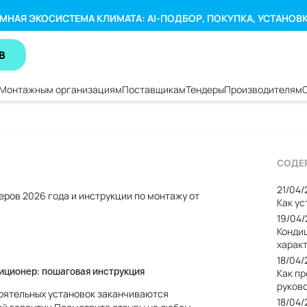
МНАЯ ЭКОСИСТЕМА КЛИМАТА: AI-ПОДБОР, ПОКУПКА, УСТАНОВ
В
Монтажным организациям
Поставщикам
Тендеры
Производителям
СОДЕ
21/04
еров 2026 года и инструкции по монтажу от
Как у
19/04
Кондиц
харак
18/04
иционер: пошаговая инструкция
Как п
руков
ятельных установок заканчиваются
18/04