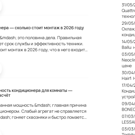
31/05
Quattr
техно
29/05
ера — сколько стоит монтаж в 2026 году
Охлаж
конди
&mdash; это половина дела. Правильная
14/05
т срок службы и эффективность техники.
Ballu
ит монтаж в 2026 году, что в него входит и
03/05
в. Сколько стоит установка
Neocl
цене
30/04
Hairf
17/04/
ность кондиционера для комнаты —
Конди
асчёт
устро
09/04
анная мощность &mdash; главная причина
BONEC
ционером. Слабый агрегат не справляется
07/03
dash; гоняет сквозняки и быстро ломается
LESSA
узок. Разберём как рассчитать правильно.
03/03
Toshib