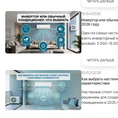
ЧИТАТЬ ДАЛЬШЕ
15/04/2026
Инвертор или обычн
2026 году
Один из самых часты
взять инверторный и
&mdash; 5 000–15 00
только от бюджета. Разберём че
кондиционер (On/Off)
ЧИТАТЬ ДАЛЬШЕ
10/02/2026
Как выбрать настен
характеристики
Настенные сплит-с
решением для созда
помещениях в 2025 г
компактность, высо
технологии очистки в