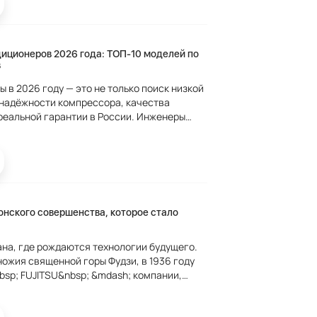
диционеров 2026 года: ТОП-10 моделей по
в
 в 2026 году — это не только поиск низкой
 надёжности компрессора, качества
реальной гарантии в России. Инженеры
ro
атистику...
онского совершенства, которое стало
на, где рождаются технологии будущего.
ножия священной горы Фудзи, в 1936 году
sp; FUJITSU&nbsp; &mdash; компании,
кондиционирование воздуха в искусство.