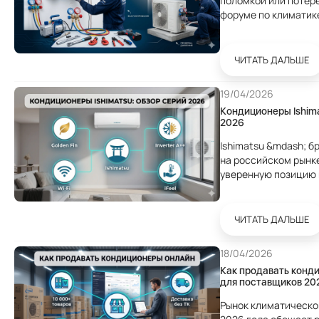
поломкой или потерей гарантии Посмо
форуме по климатик
регулярностью: купи
месяца не холодит. В
ЧИТАТЬ ДАЛЬШЕ
19/04/2026
Кондиционеры Ishima
2026
Ishimatsu &mdash; 
на российском рынке
уверенную позицию 
качественные компл
задачи и цены без пе
ЧИТАТЬ ДАЛЬШЕ
18/04/2026
Как продавать конд
для поставщиков 20
Рынок климатической