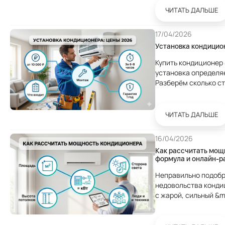
ЧИТАТЬ ДАЛЬШЕ
17/04/2026
Установка кондицион
Купить кондиционер 
установка определяе
Разберём сколько сто
как выбрать надёжных монтажнико
кондиционера в...
ЧИТАТЬ ДАЛЬШЕ
16/04/2026
Как рассчитать мощ
формула и онлайн-р
Неправильно подобр
недовольства конди
с жарой, сильный &m
из-за частых перегр
Базовая формула...