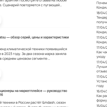
трите отзывы на любом
Почем
е. Сценарий повторяется с пугающей
Конди
л сплит-систему, поставил сам, через три
18/04
ызвал...
Тендер
получ
17/04
Кондиц
17/04
tsu — обзор серий, цены и характеристики
Кондиц
17/04
бренд климатической техники появившийся
Как ча
 в 2023 году. За два сезона марка заняла
уходу
в среднем ценовом сегменте:
17/04
ектующие, продуманные серии под разные
Лучши
реплаты за...
отзыв
17/04
Устан
году
иционеры на маркетплейсе — руководство
16/04
26
Как р
форму
 техники в России растёт &mdash; сезон
15/04