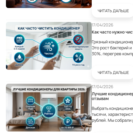
кондиционер греет..
ЧИТАТЬ ДАЛЬШЕ
17/04/2026
Как часто нужно чис
Грязный кондиционер
Это рост бактерий и
30%, перегрев комп
строя. Разберём как
Как часто чистить...
ЧИТАТЬ ДАЛЬШЕ
17/04/2026
Лучшие кондиционер
отзывам
Выбрать кондиционе
тысячи, характерист
рублей. Мы собрали 
разных комнат и бюд
покупателей и мнени