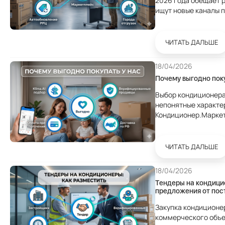
2026 года обещает 
ищут новые каналы 
Кондиционер.Маркет
где покупают только
ЧИТАТЬ ДАЛЬШЕ
18/04/2026
Почему выгодно пок
Выбор кондиционера
непонятные характер
Кондиционер.Маркет
подбор, оплата при
продавцы с реальным
ЧИТАТЬ ДАЛЬШЕ
18/04/2026
Тендеры на кондицио
предложения от пос
Закупка кондиционе
коммерческого объе