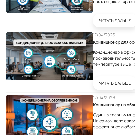
поставщикам, сравн
Тендерный раздел К
процесс: разместите
ЧИТАТЬ ДАЛЬШЕ
17/04/2026
Кондиционер для офи
Кондиционер в офисе
производительность
температуре выше +
30%. Разберём как 
любо
ЧИТАТЬ ДАЛЬШЕ
17/04/2026
Кондиционер на обог
Один из главных миф
На самом деле совр
эффективнее любого
-20°C на улице. Разбе