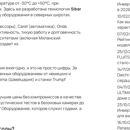
ратуре от -30°С до +50°С, при
Инвер
. Здесь же разработана технология
Siber
в 2026
у оборудования в северных широтах.
10/02
Как в
ессоры), Carel (автоматика), Onda
харак
тивность, тихую работу и долговечность.
07/02
рситетами (включая Миланский
Рейти
оздает их.
модел
25/12/
FUJIT
стало
ия ежегодно, и это не просто цифры. За
14/11/
щенных оборудованием от немецких и
Daichi
ema (Швейцария) и станки Trumpf
сердц
04/11/
ULTIM
учшие цены без компромиссов в качестве.
доме 
устических тестов в безэховых камерах до
23/10
 Оборудование, которое служит годами, а
Инвер
для в
16/10/
ыгоды?
Panas