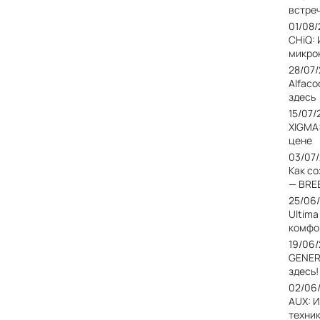
встреч
01/08
CHiQ:
микро
28/07
Alfaco
здесь
15/07/
XIGMA
цене
03/07
Как с
— BRE
25/06
Ultim
комфо
19/06
GENER
здесь!
02/06
AUX: 
техни