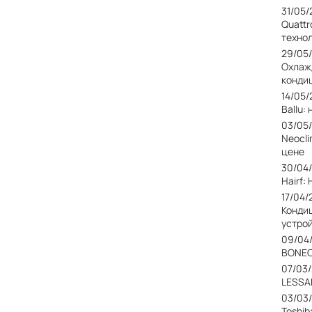
31/05
Quattr
техно
29/05
Охлаж
конди
14/05
Ballu
03/05
Neocl
цене
30/04
Hairf
17/04/
Конди
устро
09/04
BONEC
07/03
LESSA
03/03
Toshib