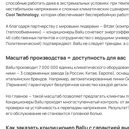
способные работать даже в экстремальных условиях: при темпе
нестабильном напряжении и сложных климатических сценариях
Cool Technology
, которая обеспечивает бесперебойную работ
А благодаря партнерству с мировыми лидерами — Bitzer (компр
(теплообменники) — кондиционеры Ballu сочетают энергоэффек
46 собственных патентов и сотрудничество с ведущими униве
Политехнический) подтверждают: Ballu не следует трендам, а с
Масштаб производства = доступность для вас
Ballu производит 7 000 000 единиц климатического оборудован
ними — 3 современных завода (в России, Китае, Европе), осна
итальянских брендов. Например, автоматизированные линии G
(Германия) гарантируют безупречное качество каждой детали.
Но главное — такой масштаб позволяет предлагать клиентам л
Кондиционеры
Ballu
проходят многоступенчатый контроль: от ак
проверки на устойчивость к перепадам напряжения. Результат?
его обслуживание не становится головной болью.
Как заказать кондиционер Ballu с гарантией в