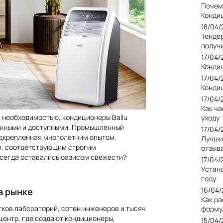
Почем
Конди
18/04
Тендер
получ
17/04
Кондиц
17/04
Кондиц
17/04
Как ча
а необходимостью, кондиционеры Ballu
уходу
ионными и доступными. Промышленный
17/04
подкрепленная многолетним опытом,
Лучши
м, соответствующим строгим
отзыв
всегда оставались оазисом свежести?
17/04
Устан
году
16/04
а рынке
Как р
ятков лабораторий, сотен инженеров и тысяч
форму
центр, где создают кондиционеры,
15/04