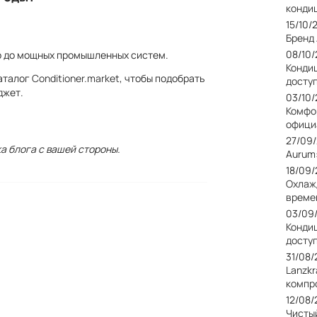
конди
15/10/
Бренд
08/10
р до мощных промышленных систем.
Кондиц
каталог
Conditioner.market
, чтобы подобрать
досту
джет.
03/10
Комфо
офици
27/09
а блога с вашей стороны.
Aurum
18/09
Охлаж
време
03/09
Конди
досту
31/08
Lanzkr
компр
12/08
Чисты