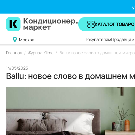
У
КАТАЛОГ ТОВАРО
Покупателям
Продавцам
Москва
Главная
Журнал Klima
Ballu: новое слово в домашнем микр
/
/
14/05/2025
Ballu: новое слово в домашнем