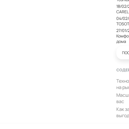
18/02
CAREL
04/02
TOSOT
27/01/
Комфо
дома
ПО
СОДЕ
Техно
на ры
Масшт
вас
Как з
выго