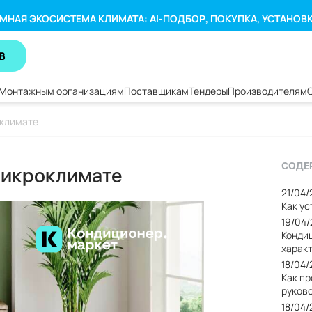
МНАЯ ЭКОСИСТЕМА КЛИМАТА: AI-ПОДБОР, ПОКУПКА, УСТАНОВ
В
Монтажным организациям
Поставщикам
Тендеры
Производителям
оклимате
СОДЕ
 микроклимате
21/04
Как у
19/04
Кондиц
харак
18/04
Как п
руков
18/04