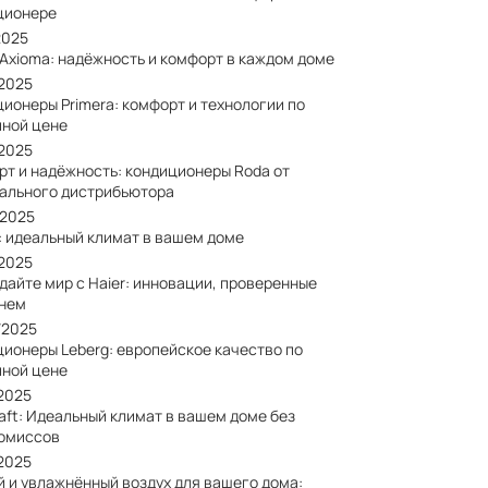
ционере
2025
 Axioma: надёжность и комфорт в каждом доме
/2025
ионеры Primera: комфорт и технологии по
пной цене
/2025
рт и надёжность: кондиционеры Roda от
ального дистрибьютора
/2025
: идеальный климат в вашем доме
/2025
дайте мир с Haier: инновации, проверенные
нем
/2025
ционеры Leberg: европейское качество по
пной цене
/2025
aft: Идеальный климат в вашем доме без
омиссов
/2025
й и увлажнённый воздух для вашего дома: