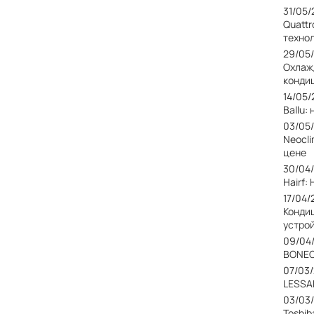
31/05
Quattr
техно
29/05
Охлаж
конди
14/05
Ballu
03/05
Neocl
цене
30/04
Hairf
17/04/
Конди
устро
09/04
BONEC
07/03
LESSA
03/03
Toshib