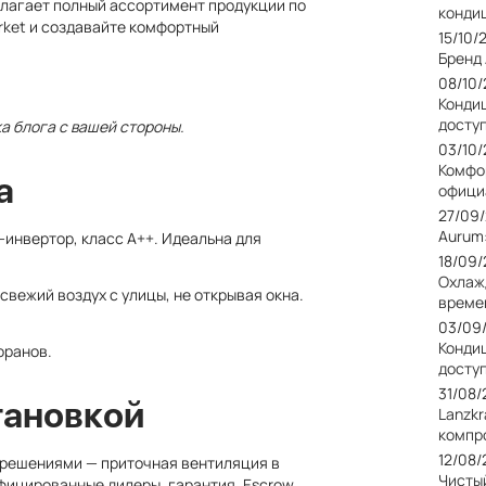
лагает полный ассортимент продукции по
конди
rket
и создавайте комфортный
15/10/
Бренд
08/10
Кондиц
досту
а блога с вашей стороны.
03/10
Комфо
a
офици
27/09
Aurum
-инвертор, класс A++. Идеальна для
18/09
Охлаж
свежий воздух с улицы, не открывая окна.
време
03/09
Конди
оранов.
досту
31/08
тановкой
Lanzkr
компр
12/08
решениями — приточная вентиляция в
Чисты
ифицированные дилеры, гарантия, Escrow,