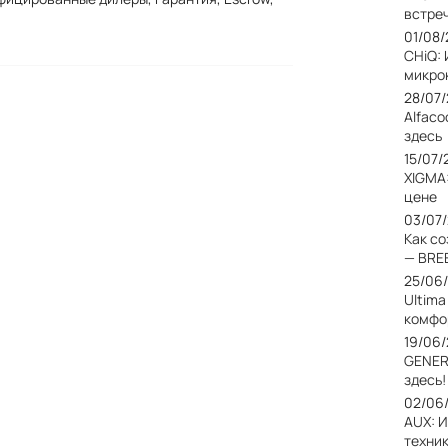
встреч
01/08
CHiQ:
микро
28/07
Alfaco
здесь
15/07/
XIGMA
цене
03/07
Как с
— BRE
25/06
Ultim
комфо
19/06
GENER
здесь!
02/06
AUX: 
техни