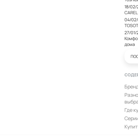
18/02
CAREL
04/02
TOSOT
27/01/
Комфо
дома
ПО
СОДЕ
Бренд
Разно
выбр
Где к
Серии
Купит