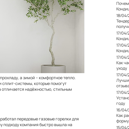
Почем
Конди
18/04
Тендер
получ
17/04
Кондиц
17/04
Кондиц
17/04
Как ча
уходу
17/04
прохладу, а зимой – комфортное тепло.
Лучши
 сплит-системы, которые помогут
отзыв
а отличается надёжностью, стильным
17/04
Устан
году
16/04
Как р
зработал передовые газовые горелки для
форму
у подходу компания быстро вышла на
15/04