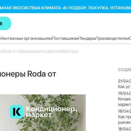
МНАЯ ЭКОСИСТЕМА КЛИМАТА: AI-ПОДБОР, ПОКУПКА, УСТАНОВ
В
Монтажным организациям
Поставщикам
Тендеры
Производителям
ы Roda от официального дистрибьютора
СОДЕ
ионеры Roda от
21/04
Как у
19/04
Кондиц
харак
18/04
Как п
руков
18/04