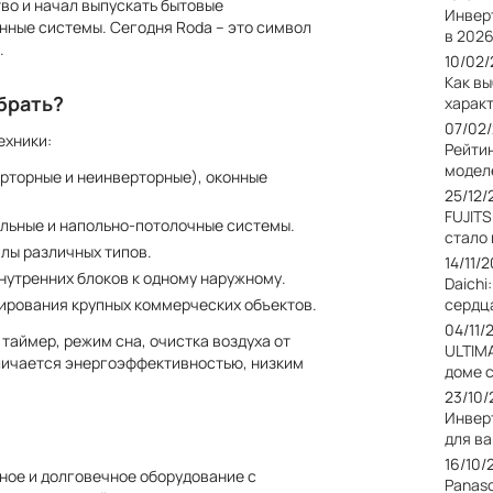
во и начал выпускать бытовые
Инвер
нные системы. Сегодня Roda – это символ
в 2026
.
10/02
Как в
брать?
харак
07/02
ехники:
Рейти
модел
рторные и неинверторные), оконные
25/12/
FUJIT
альные и напольно-потолочные системы.
стало
лы различных типов.
14/11/
нутренних блоков к одному наружному.
Daichi
ирования крупных коммерческих объектов.
сердц
04/11/
аймер, режим сна, очистка воздуха от
ULTIM
тличается энергоэффективностью, низким
доме 
23/10
Инвер
для в
16/10/
ное и долговечное оборудование с
Panas