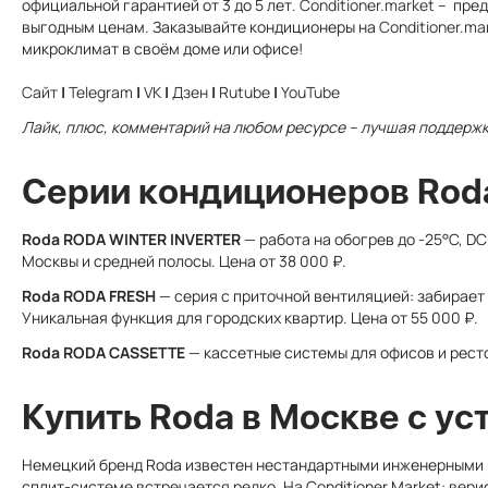
официальной гарантией от 3 до 5 лет.
Conditioner.market
– пред
выгодным ценам. Заказывайте кондиционеры на
Conditioner.ma
микроклимат в своём доме или офисе!
Сайт
|
Telegram
|
VK
|
Дзен
|
Rutube
|
YouTube
Лайк, плюс, комментарий на любом ресурсе – лучшая поддержк
Серии кондиционеров Rod
Roda RODA WINTER INVERTER
— работа на обогрев до -25°C, DC
Москвы и средней полосы. Цена от 38 000 ₽.
Roda RODA FRESH
— серия с приточной вентиляцией: забирает 
Уникальная функция для городских квартир. Цена от 55 000 ₽.
Roda RODA CASSETTE
— кассетные системы для офисов и рест
Купить Roda в Москве с ус
Немецкий бренд Roda известен нестандартными инженерными 
сплит-системе встречается редко. На Conditioner.Market: вер