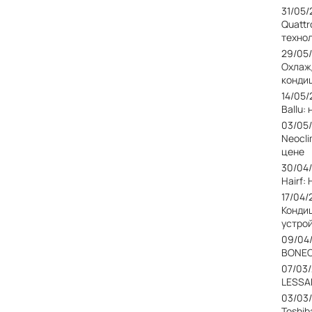
31/05
Quattr
техно
29/05
Охлаж
конди
14/05
Ballu
03/05
Neocl
цене
30/04
Hairf
17/04/
Конди
устро
09/04
BONEC
07/03
LESSA
03/03
Toshib