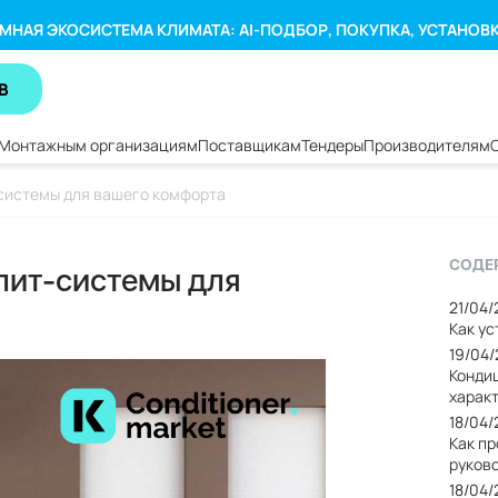
МНАЯ ЭКОСИСТЕМА КЛИМАТА: AI-ПОДБОР, ПОКУПКА, УСТАНОВ
В
Монтажным организациям
Поставщикам
Тендеры
Производителям
-системы для вашего комфорта
СОДЕ
плит-системы для
21/04
Как у
19/04
Кондиц
харак
18/04
Как п
руков
18/04