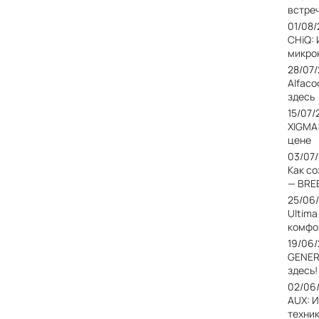
встреч
01/08
CHiQ:
микро
28/07
Alfaco
здесь
15/07/
XIGMA
цене
03/07
Как с
— BRE
25/06
Ultim
комфо
19/06
GENER
здесь!
02/06
AUX: 
техни