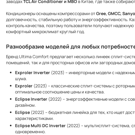
заводах
TCL Air Conditioner и MBO
в Китае, где также собираю
Кондиционеры оснащены компрессорами от
Gree, GMCC, Sanyo
долговечность, стабильную работу и энергоэффективность. К
контроль качества, поэтому пользователи получают надежную
комфортный микроклимат круглый год.
Разнообразие моделей для любых потребност
Бренд
Ultima Comfort
предлагает несколько линеек сплит-систе
помещений, так и для просторных офисов или загородных домов
Exproler Inverter
(2023) – инверторные модели с надежн
шума.
Exproler
(2023) – классические сплит-системы с роторн
оптимальное соотношение цены и качества.
Eclipse Inverter
(2022) – энергоэффективные модели с со
дизайном.
Eclipse
(2022) – бюджетная линейка для тех, кто ищет до
характеристиками.
Eclipse Multi DC Inverter
(2022) – мультисплит-система, 
одновременно.