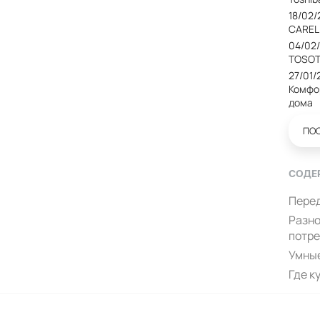
18/02
CAREL
04/02
TOSOT
27/01/
Комфо
дома
ПО
СОДЕ
Перед
Разно
потр
Умные
Где к