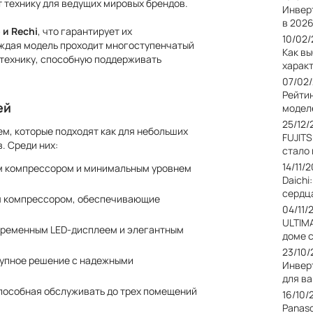
т технику для ведущих мировых брендов.
Инвер
в 2026
 и Rechi
, что гарантирует их
10/02
аждая модель проходит многоступенчатый
Как в
 технику, способную поддерживать
харак
07/02
Рейти
ей
модел
25/12/
м, которые подходят как для небольших
FUJIT
. Среди них:
стало
14/11/
ым компрессором и минимальным уровнем
Daichi
сердц
ым компрессором, обеспечивающие
04/11/
ULTIM
временным LED-дисплеем и элегантным
доме 
23/10
ступное решение с надежными
Инвер
для в
способная обслуживать до трех помещений
16/10/
Panas