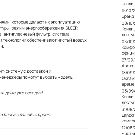
конди
15/10/
Бренд
ями, которые делают их эксплуатацию
08/10
атуры, режим энергосбережения SLEEP,
Кондиц
, антиплесневый фильтр, система
досту
ти технологии обеспечивают чистый воздух,
03/10
и.
Комфо
офици
27/09
Aurum
лит-систему с доставкой и
18/09
 менеджеры помогут выбрать модель,
Охлаж
време
03/09
ем доме уже сегодня!
Конди
досту
31/08
а блога с вашей стороны.
Lanzkr
компр
12/08
Чисты