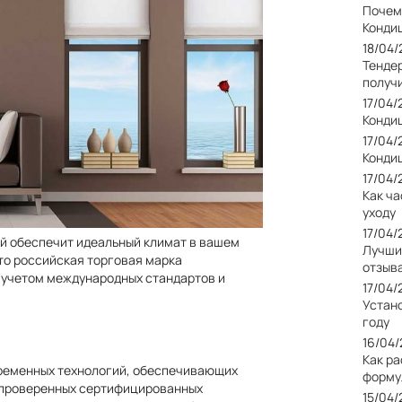
Почем
Конди
18/04
Тендер
получ
17/04
Кондиц
17/04
Кондиц
17/04
Как ча
уходу
17/04
ый обеспечит идеальный климат в вашем
Лучши
Это российская торговая марка
отзыв
с учетом международных стандартов и
17/04
Устан
году
16/04
Как р
ременных технологий, обеспечивающих
форму
а проверенных сертифицированных
15/04