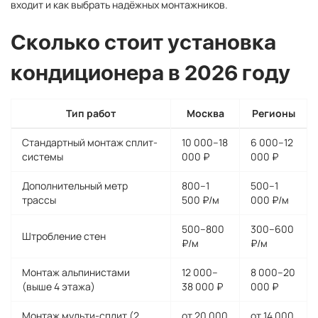
входит и как выбрать надёжных монтажников.
Сколько стоит установка
кондиционера в 2026 году
Тип работ
Москва
Регионы
Стандартный монтаж сплит-
10 000–18
6 000–12
системы
000 ₽
000 ₽
Дополнительный метр
800–1
500–1
трассы
500 ₽/м
000 ₽/м
500–800
300–600
Штробление стен
₽/м
₽/м
Монтаж альпинистами
12 000–
8 000–20
(выше 4 этажа)
38 000 ₽
000 ₽
Монтаж мульти-сплит (2
от 20 000
от 14 000