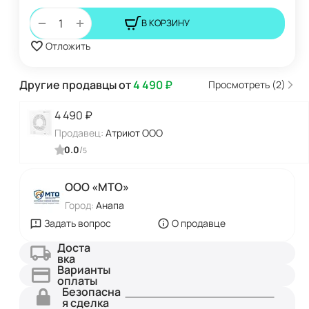
+
−
В КОРЗИНУ
Отложить
Другие продавцы от
4 490
₽
Просмотреть (2)
4 490
₽
Продавец:
Атриют ООО
0.0
/
5
ООО «МТО»
Город:
Анапа
Задать вопрос
О продавце
Доста
вка
Варианты
оплаты
Безопасна
я сделка