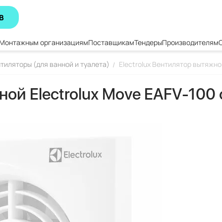
В
Монтажным организациям
Поставщикам
Тендеры
Производителям
тиляторы (для ванной и туалета)
Electrolux Вентилятор вытяжно
/
жной Electrolux Move EAFV-10