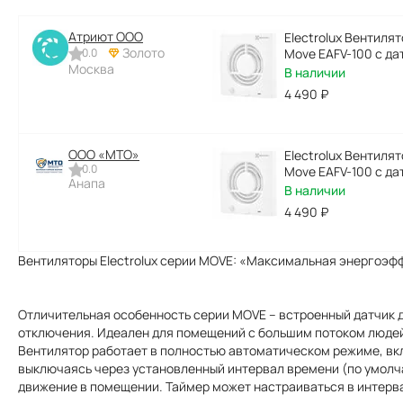
Атриют ООО
Electrolux Вентилят
Золото
0.0
Move EAFV-100 с д
Москва
В наличии
4 490
₽
ООО «МТО»
Electrolux Вентилят
0.0
Move EAFV-100 с д
Анапа
В наличии
4 490
₽
Вентиляторы Electrolux серии MOVE: «Максимальная энергоэф
Отличительная особенность серии MOVE – встроенный датчик
отключения. Идеален для помещений с большим потоком людей
Вентилятор работает в полностью автоматическом режиме, вкл
выключаясь через установленный интервал времени (по умолча
движение в помещении. Таймер может настраиваться в интервал