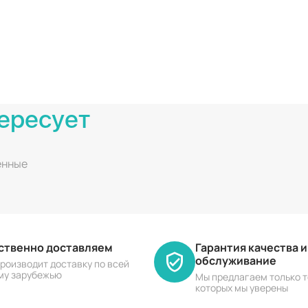
ересует
енные
ественно доставляем
Гарантия качества 
обслуживание
роизводит доставку по всей
му зарубежью
Мы предлагаем только т
которых мы уверены