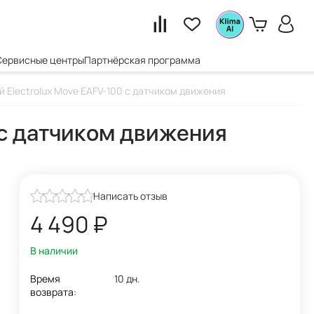
Сервисные центры
Партнёрская программа
й Electrolux Move EAFV-100 с датчиком движения
0 с датчиком движения
Написать отзыв
4 490
₽
В наличии
Время
10 дн.
возврата: