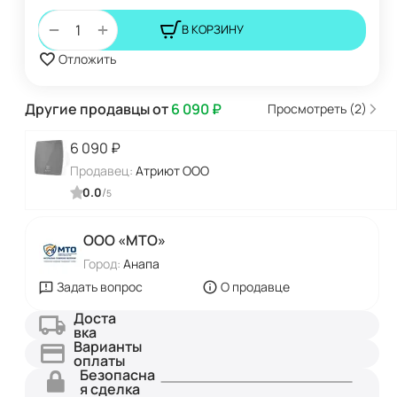
+
−
В КОРЗИНУ
Отложить
Другие продавцы от
6 090
₽
Просмотреть (2)
6 090
₽
Продавец:
Атриют ООО
0.0
/
5
ООО «МТО»
Город:
Анапа
Задать вопрос
О продавце
Доста
вка
Варианты
оплаты
Безопасна
я сделка