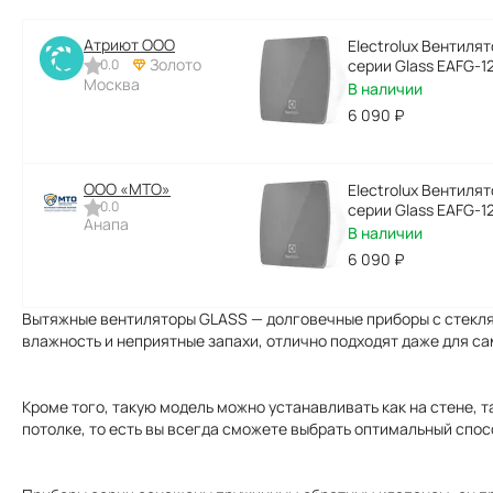
Атриют ООО
Electrolux Вентилят
Золото
0.0
серии Glass EAFG-12
Москва
В наличии
6 090
₽
ООО «МТО»
Electrolux Вентилят
0.0
серии Glass EAFG-12
Анапа
В наличии
6 090
₽
Вытяжные вентиляторы GLASS — долговечные приборы с стекл
влажность и неприятные запахи, отлично подходят даже для с
Кроме того, такую модель можно устанавливать как на стене, 
потолке, то есть вы всегда сможете выбрать оптимальный спос