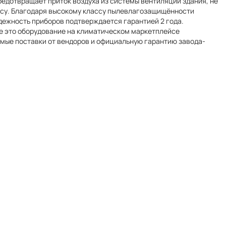
едотвращает приток воздуха из системы вентиляции здания, не
фису. Благодаря высокому классу пылевлагозащищённости
дежность приборов подтверждается гарантией 2 года.
те это оборудование на климатическом маркетплейсе
рямые поставки от вендоров и официальную гарантию завода-