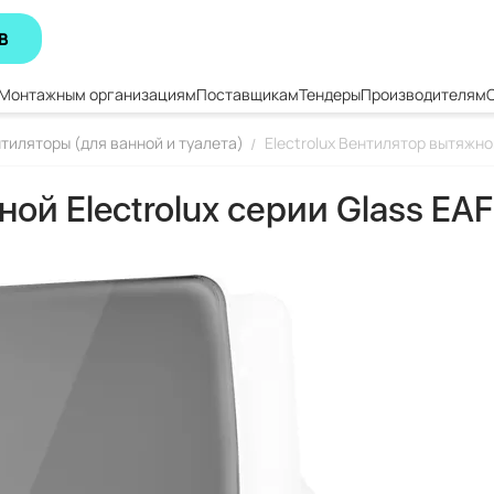
В
Монтажным организациям
Поставщикам
Тендеры
Производителям
тиляторы (для ванной и туалета)
Electrolux Вентилятор вытяжной
/
ной Electrolux серии Glass EA