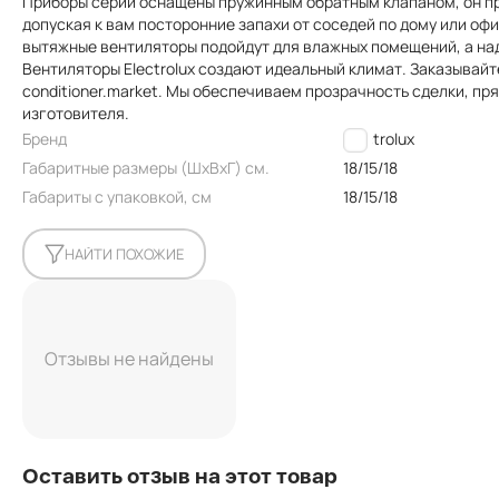
Приборы серии оснащены пружинным обратным клапаном, он пр
допуская к вам посторонние запахи от соседей по дому или о
вытяжные вентиляторы подойдут для влажных помещений, а на
Вентиляторы Electrolux создают идеальный климат. Заказывай
conditioner.market. Мы обеспечиваем прозрачность сделки, п
изготовителя.
Бренд
Electrolux
Габаритные размеры (ШxВxГ) см.
18/15/18
Габариты с упаковкой, см
18/15/18
НАЙТИ ПОХОЖИЕ
Отзывы не найдены
Оставить отзыв на этот товар