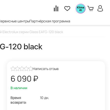
Сервисные центры
Партнёрская программа
 Electrolux серии Glass EAFG-120 black
FG-120 black
Написать отзыв
6 090
₽
В наличии
Время
10 дн.
возврата: