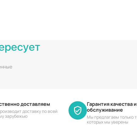
ересует
енные
ественно доставляем
Гарантия качества 
обслуживание
роизводит доставку по всей
му зарубежью
Мы предлагаем только т
которых мы уверены