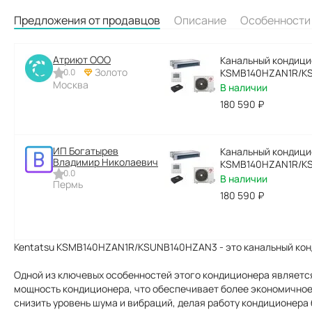
Предложения от продавцов
Описание
Особенности
Атриют ООО
Канальный кондици
Золото
0.0
KSMB140HZAN1R/K
Москва
В наличии
180 590
₽
ИП Богатырев
Канальный кондици
Владимир Николаевич
KSMB140HZAN1R/K
0.0
В наличии
Пермь
180 590
₽
Kentatsu KSMB140HZAN1R/KSUNB140HZAN3 - это канальный конд
Одной из ключевых особенностей этого кондиционера является
мощность кондиционера, что обеспечивает более экономичное
снизить уровень шума и вибраций, делая работу кондиционера