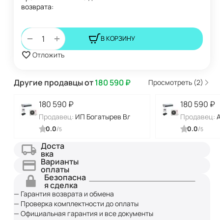
возврата:
+
−
В КОРЗИНУ
Отложить
Другие продавцы от
180 590
₽
Просмотреть (2)
180 590
₽
180 590
₽
Продавец:
ИП Богатырев Владимир Николаевич
Продавец:
0.0
/
0.0
/
5
5
Доста
вка
Варианты
оплаты
Безопасна
я сделка
— Гарантия возврата и обмена
— Проверка комплектности до оплаты
— Официальная гарантия и все документы