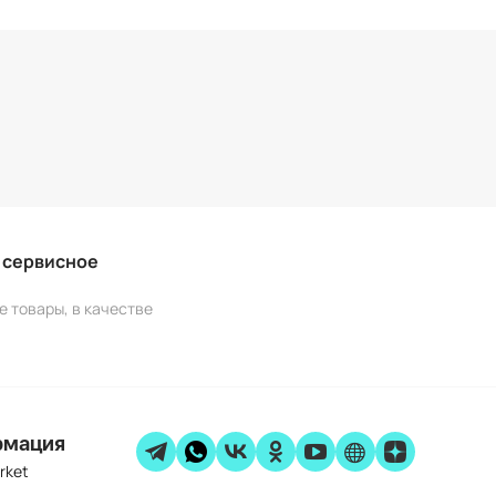
и сервисное
е товары, в качестве
рмация
rket