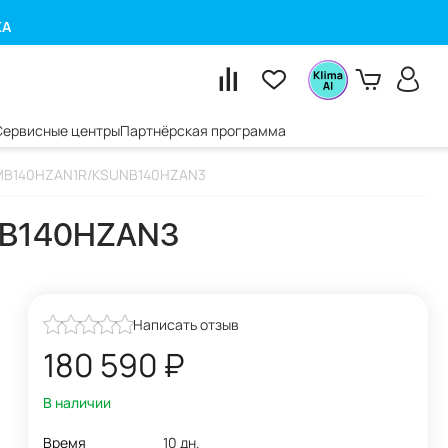
КА
Сервисные центры
Партнёрская программа
KSMB140HZAN1R/KSUNB140HZAN3
NB140HZAN3
Написать отзыв
180 590
₽
В наличии
Время
10 дн.