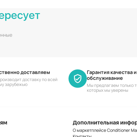
ересует
енные
ественно доставляем
Гарантия качества 
обслуживание
роизводит доставку по всей
му зарубежью
Мы предлагаем только т
которых мы уверены
лям
Дополнительная инфо
О маркетплейсе Conditioner Ma
Контакты