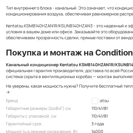
Тип внутреннего блока - канальный. Это означает, что кондиц
кондиционирования воздуха, обеспечивая равномерное распр
Kentatsu KSMB140HZAN1R/KSUNB140HZAN3 - это надежный и эф
условия в вашем доме или офисе. Заказывайте это оборудовани
обеспечиваем прозрачность сделки, прямые поставки от венд
Покупка и монтаж на Condition
Канальный кондиционер Kentatsu KSMB140HZAN1R/KSUNB1
официальная гарантия производителя, доставка по всей России
система скрыта в вентиляционных коробах — монтаж выполняет
Не уверены, какая мощность нужна? Получите бесплатный теп
→
Бренд
Kentatsu
Габаритные размеры (ШxВxГ) см.
110/41/81
Габариты с упаковкой, см
110/41/81
Гарантийный срок
3 года
Мощность в режиме охлаждения, Вт
14000