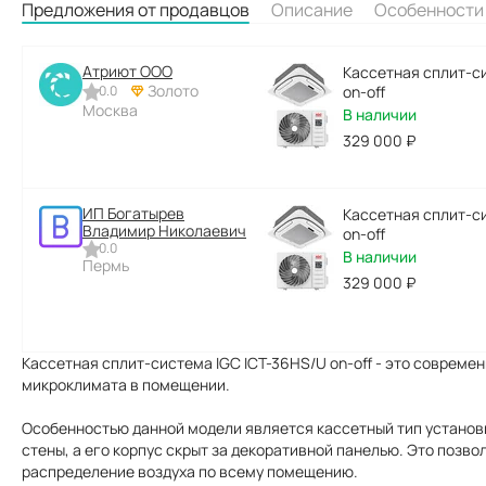
Предложения от продавцов
Описание
Особенности
Атриют ООО
Кассетная сплит-с
Золото
0.0
on-off
Москва
В наличии
329 000
₽
ИП Богатырев
Кассетная сплит-с
Владимир Николаевич
on-off
0.0
В наличии
Пермь
329 000
₽
Кассетная сплит-система IGC ICT-36HS/U on-off - это соврем
микроклимата в помещении.
Особенностью данной модели является кассетный тип установк
стены, а его корпус скрыт за декоративной панелью. Это позв
распределение воздуха по всему помещению.