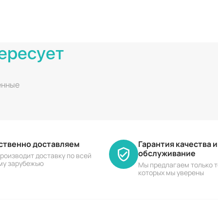
ересует
енные
ественно доставляем
Гарантия качества 
обслуживание
роизводит доставку по всей
му зарубежью
Мы предлагаем только т
которых мы уверены