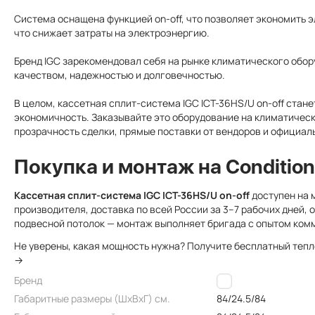
Система оснащена функцией on-off, что позволяет экономить 
что снижает затраты на электроэнергию.
Бренд IGC зарекомендовал себя на рынке климатического обо
качеством, надежностью и долговечностью.
В целом, кассетная сплит-система IGC ICT-36HS/U on-off стане
экономичность. Заказывайте это оборудование на климатическ
прозрачность сделки, прямые поставки от вендоров и официал
Покупка и монтаж на Condition
Кассетная сплит-система IGC ICT-36HS/U on-off
доступен на 
производителя, доставка по всей России за 3–7 рабочих дней, 
подвесной потолок — монтаж выполняет бригада с опытом ком
Не уверены, какая мощность нужна? Получите бесплатный теп
→
Бренд
IGC
Габаритные размеры (ШxВxГ) см.
84/24.5/84