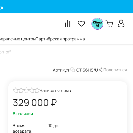
КА
Сервисные центры
Партнёрская программа
on-off
Поделиться
Артикул:
ICT-36HS/U
Написать отзыв
329 000
₽
В наличии
Время
10 дн.
возврата: