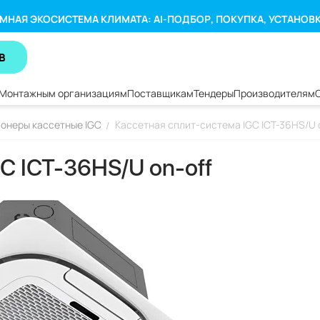
МНАЯ ЭКОСИСТЕМА КЛИМАТА: AI-ПОДБОР, ПОКУПКА, УСТАНОВ
В
Монтажным организациям
Поставщикам
Тендеры
Производителям
онеры кассетные IGC
Кассетная сплит-система IGC ICT-36HS/U 
/
C ICT-36HS/U on-off