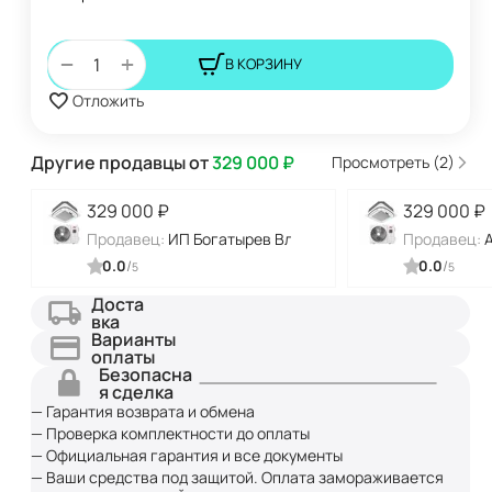
+
−
В КОРЗИНУ
Отложить
Другие продавцы от
329 000
₽
Просмотреть (2)
329 000
₽
329 000
₽
Продавец:
ИП Богатырев Владимир Николаевич
Продавец:
0.0
/
0.0
/
5
5
Доста
вка
Варианты
оплаты
Безопасна
я сделка
— Гарантия возврата и обмена
— Проверка комплектности до оплаты
— Официальная гарантия и все документы
— Ваши средства под защитой. Оплата замораживается