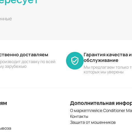
енные
ественно доставляем
Гарантия качества 
обслуживание
роизводит доставку по всей
му зарубежью
Мы предлагаем только т
которых мы уверены
лям
Дополнительная инфо
О маркетплейсе Conditioner Ma
Контакты
Защита от мошенников
ывоза