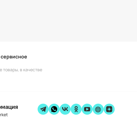
и сервисное
е товары, в качестве
рмация
rket