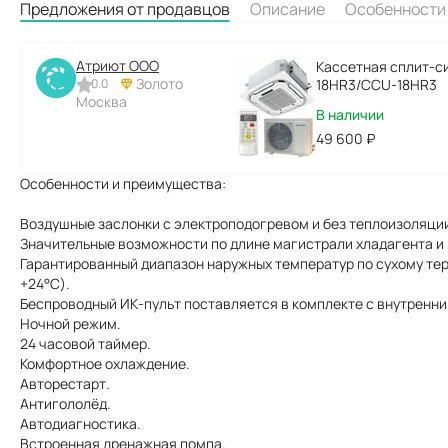
Предложения от продавцов
Описание
Особенности
Атриют ООО
Кассетная сплит-с
Золото
0.0
18HR3/CCU-18HR3
Москва
В наличии
49 600
₽
Особенности и преимущества:
Воздушные заслонки с электроподогревом и без теплоизоляции
Значительные возможности по длине магистрали хладагента и 
Гарантированный диапазон наружных температур по сухому термо
+24°С).
Беспроводный ИК-пульт поставляется в комплекте с внутренни
Ночной режим.
24 часовой таймер.
Комфортное охлаждение.
Авторестарт.
Антигололёд.
Автодиагностика.
Встроенная дренажная помпа.