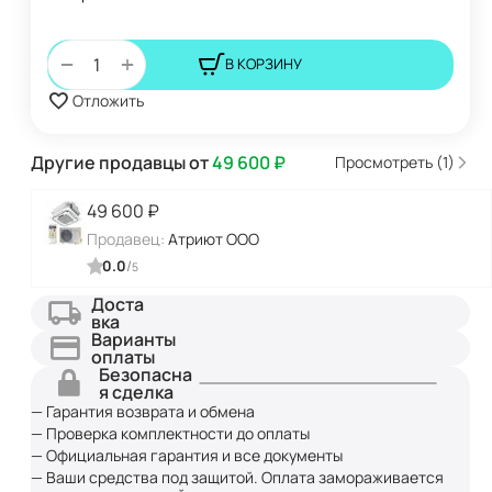
+
−
В КОРЗИНУ
Отложить
Другие продавцы от
49 600
₽
Просмотреть (1)
49 600
₽
Продавец:
Атриют ООО
0.0
/
5
Доста
вка
Варианты
оплаты
Безопасна
я сделка
— Гарантия возврата и обмена
— Проверка комплектности до оплаты
— Официальная гарантия и все документы
— Ваши средства под защитой. Оплата замораживается