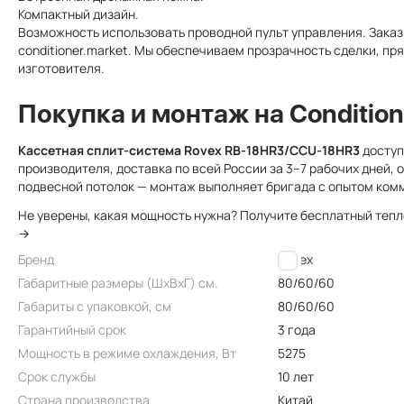
Компактный дизайн.
Возможность использовать проводной пульт управления. Зака
conditioner.market. Мы обеспечиваем прозрачность сделки, п
изготовителя.
Покупка и монтаж на Condition
Кассетная сплит-система Rovex RB-18HR3/CCU-18HR3
доступ
производителя, доставка по всей России за 3–7 рабочих дней, 
подвесной потолок — монтаж выполняет бригада с опытом ком
Не уверены, какая мощность нужна? Получите бесплатный теп
→
Бренд
Rovex
Габаритные размеры (ШxВxГ) см.
80/60/60
Габариты с упаковкой, см
80/60/60
Гарантийный срок
3 года
Мощность в режиме охлаждения, Вт
5275
Срок службы
10 лет
Страна производства
Китай