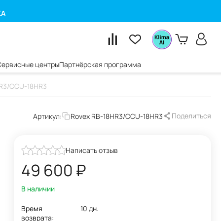
КА
Сервисные центры
Партнёрская программа
HR3/CCU-18HR3
Поделиться
Артикул:
Rovex RB-18HR3/CCU-18HR3
Написать отзыв
49 600
₽
В наличии
Время
10 дн.
возврата: