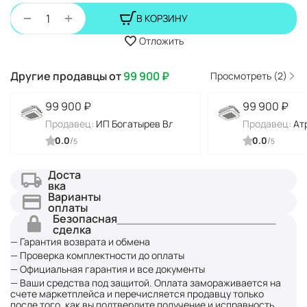
+
−
В КОРЗИНУ
Отложить
Другие продавцы от
99 900
₽
Просмотреть (2)
99 900
₽
99 900
₽
Продавец:
ИП Богатырев Владимир Николаевич
Продавец:
Ат
0.0
/
0.0
/
5
5
Доста
вка
Варианты
оплаты
Безопасная
сделка
— Гарантия возврата и обмена
— Проверка комплектности до оплаты
— Официальная гарантия и все документы
— Ваши средства под защитой. Оплата замораживается на
счете маркетплейса и перечисляется продавцу только
после того, как вы подтвердите получение и исправность