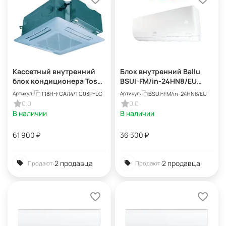
Кассетный внутренний
Блок внутренний Ballu
блок кондиционера Tosot
BSUI-FM/in-24HN8/EU
T18H-FCA/I4 (TC03P-LC)
инверторной мульти
T18H-FCA/I4/TC03P-LC
BSUI-FM/in-24HN8/EU
Артикул:
Артикул:
сплит-системы
0.0
0.0
В наличии
В наличии
61 900
₽
36 300
₽
2 продавца
2 продавца
Продают:
Продают: