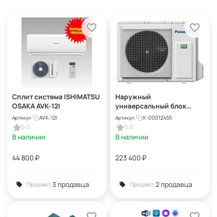
Сплит система ISHIMATSU
Наружный
OSAKA AVK-12I
универсальный блок
кондиционера Panasonic
AVK-12I
X-00012455
Артикул:
Артикул:
U-60PZH2E5
0.0
0.0
В наличии
В наличии
44 800
₽
223 400
₽
3 продавца
2 продавца
Продают:
Продают: