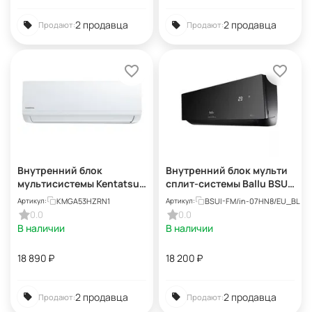
2 продавца
2 продавца
Продают:
Продают:
Внутренний блок
Внутренний блок мульти
мультисистемы Kentatsu
сплит-системы Ballu BSUI-
KMGA53HZRN1
FM/in-07HN8/EU_BL
KMGA53HZRN1
BSUI-FM/in-07HN8/EU_BL
Артикул:
Артикул:
0.0
0.0
В наличии
В наличии
18 890
₽
18 200
₽
2 продавца
2 продавца
Продают:
Продают: