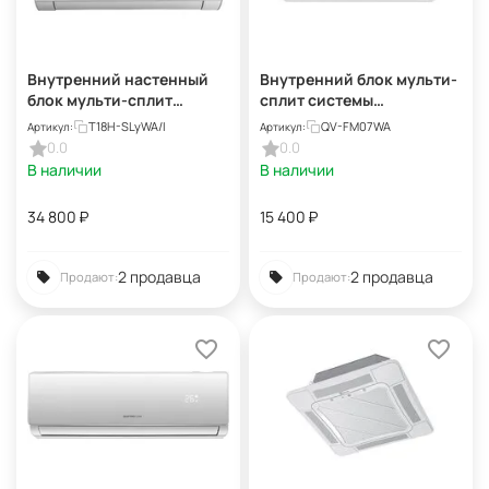
Внутренний настенный
Внутренний блок мульти-
блок мульти-сплит
сплит системы
системы Tosot Lyra T18H-
QUATTROCLIMA QV-
T18H-SLyWA/I
QV-FM07WA
Артикул:
Артикул:
SLyWA/I
FM07WA
0.0
0.0
В наличии
В наличии
34 800
₽
15 400
₽
2 продавца
2 продавца
Продают:
Продают: