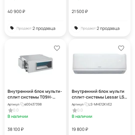
40 900
₽
21 500
₽
2 продавца
2 продавца
Продают:
Продают:
Внутренний блок мульти-
Внутренний блок мульти
сплит системы T09H-
сплит-системы Lessar LS-
FDSA/I
MHE12KVE2
e00437398
LS-MHE12KVE2
Артикул:
Артикул:
0.0
0.0
В наличии
В наличии
38 100
₽
19 800
₽