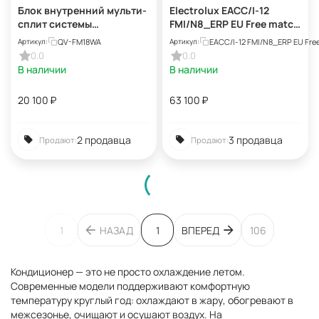
Блок внутренний мульти-
Electrolux EACC/I-12
сплит системы
FMI/N8_ERP EU Free match
Quattroclima QV-FM18WA
сплит-системы,
QV-FM18WA
EACC/I-12 FMI/N8_ERP EU Fre
Артикул:
Артикул:
кассетного типа
0.0
0.0
В наличии
В наличии
20 100
₽
63 100
₽
2 продавца
3 продавца
Продают:
Продают:
1
НАЗАД
1
ВПЕРЕД
106
Кондиционер — это не просто охлаждение летом.
Современные модели поддерживают комфортную
температуру круглый год: охлаждают в жару, обогревают в
межсезонье, очищают и осушают воздух. На