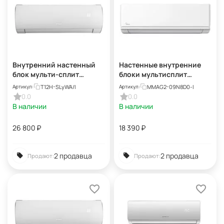
Внутренний настенный
Настенные внутренние
блок мульти-сплит
блоки мультисплит
системы Tosot Lyra T12H-
систем Midea MMAG2-
T12H-SLyWA/I
MMAG2-09N8D0-I
Артикул:
Артикул:
SLyWA/I
09N8D0-I
0.0
0.0
В наличии
В наличии
26 800
₽
18 390
₽
2 продавца
2 продавца
Продают:
Продают: