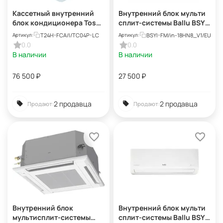
Кассетный внутренний
Внутренний блок мульти
блок кондиционера Tosot
сплит-системы Ballu BSYI-
T24H-FCA/I (TC04P-LC)
FM/in-18HN8_V1/EU Eco
T24H-FCA/I/TC04P-LC
BSYI-FM/in-18HN8_V1/EU
Артикул:
Артикул:
Smart
0.0
0.0
В наличии
В наличии
76 500
₽
27 500
₽
2 продавца
2 продавца
Продают:
Продают:
Внутренний блок
Внутренний блок мульти
мультисплит-системы
сплит-системы Ballu BSYI-