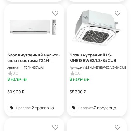
Блок внутренний мульти-
Блок внутренний LS-
сплит системы T24H-
MHE18BWE2/LZ-B4CUB
SCWA/I
T24H-SCWA/I
LS-MHE18BWE2/LZ-B4CUB
Артикул:
Артикул:
0.0
0.0
В наличии
В наличии
50 900
₽
55 300
₽
2 продавца
2 продавца
Продают:
Продают: