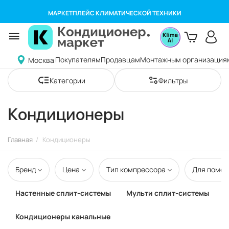
МАРКЕТПЛЕЙС КЛИМАТИЧЕСКОЙ ТЕХНИКИ
Покупателям
Продавцам
Монтажным организация
Москва
Категории
Фильтры
Кондиционеры
Главная
/
Кондиционеры
Бренд
Цена
Тип компрессора
Для помещ
Настенные сплит-системы
Мульти сплит-системы
Кондиционеры канальные