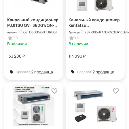
Канальный кондиционер
Канальный кондиционер
FUJITSU QV-I36DG1/QN-
Kentatsu
I36UG1
KSKR105HFAN3R/KSUR105
QV-I36DG1/QN-I36UG1
KSKR105HFAN3R/KSUR105HF
Артикул:
Артикул:
HFAN3L, до 100 кв.м,
0.0
0.0
осушение, таймер
В наличии
В наличии
133 200
₽
114 090
₽
2 продавца
2 продавца
Продают:
Продают: