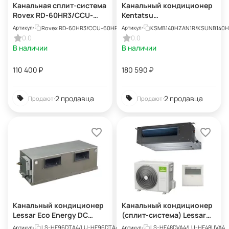
Канальная сплит-система
Канальный кондиционер
Rovex RD-60HR3/CCU-
Kentatsu
60HR3
KSMB140HZAN1R/KSUNB14
Rovex RD-60HR3/CCU-60HR3
KSMB140HZAN1R/KSUNB140
Артикул:
Артикул:
0HZAN3
0.0
0.0
В наличии
В наличии
110 400
₽
180 590
₽
2 продавца
2 продавца
Продают:
Продают:
Канальный кондиционер
Канальный кондиционер
Lessar Eco Energy DC
(сплит-система) Lessar
Inverter LS-HE96DTA4/LU-
LS-HE48DVA4 / LU-
LS-HE96DTA4/LU-HE96DTA4
LS-HE48DVA4/LU-HE48UVA4
Артикул:
Артикул: