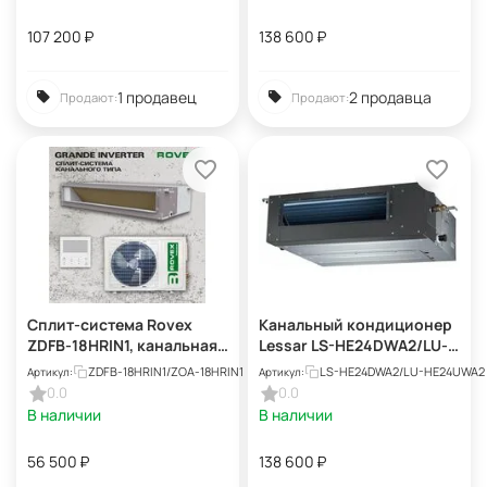
107 200
₽
138 600
₽
1 продавец
2 продавца
Продают:
Продают:
Сплит-система Rovex
Канальный кондиционер
ZDFB-18HRIN1, канальная,
Lessar LS-HE24DWA2/LU-
инверторная, площадь
HE24UWA2, серебристый
ZDFB-18HRIN1/ZOA-18HRIN1
LS-HE24DWA2/LU-HE24UWA2
Артикул:
Артикул:
54м?, серая
0.0
0.0
В наличии
В наличии
56 500
₽
138 600
₽