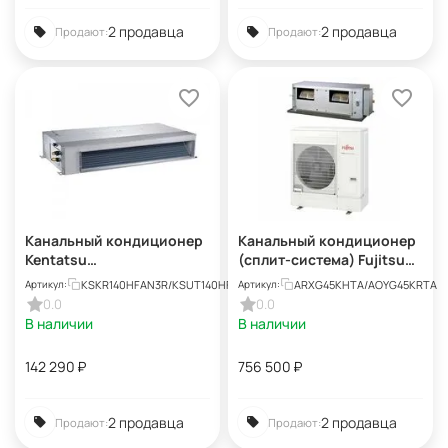
2 продавца
2 продавца
Продают:
Продают:
Канальный кондиционер
Канальный кондиционер
Kentatsu
(сплит-система) Fujitsu
KSKR140HFAN3R/KSUT140
ARXG45KHTA /
KSKR140HFAN3R/KSUT140HFAN3L
ARXG45KHTA/AOYG45KRTA
Артикул:
Артикул:
HFAN3L
AOYG45KRTA
0.0
0.0
В наличии
В наличии
142 290
₽
756 500
₽
2 продавца
2 продавца
Продают:
Продают: