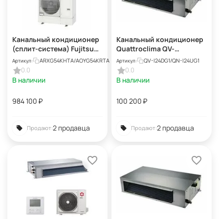
Канальный кондиционер
Канальный кондиционер
(сплит-система) Fujitsu
Quattroclima QV-
ARXG54KHTA /
I24DG1/QN-I24UG1
ARXG54KHTA/AOYG54KRTA
QV-I24DG1/QN-I24UG1
Артикул:
Артикул:
AOYG54KRTA
0.0
0.0
В наличии
В наличии
984 100
₽
100 200
₽
2 продавца
2 продавца
Продают:
Продают: