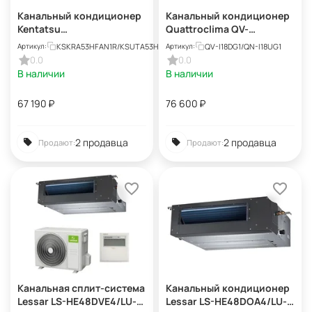
Канальный кондиционер
Канальный кондиционер
Kentatsu
Quattroclima QV-
KSKRA53HFAN1R/KSUTA53
I18DG1/QN-I18UG1
KSKRA53HFAN1R/KSUTA53HFAN1L
QV-I18DG1/QN-I18UG1
Артикул:
Артикул:
HFAN1L
0.0
0.0
В наличии
В наличии
67 190
₽
76 600
₽
2 продавца
2 продавца
Продают:
Продают:
Канальная сплит-система
Канальный кондиционер
Lessar LS-HE48DVE4/LU-
Lessar LS-HE48DOA4/LU-