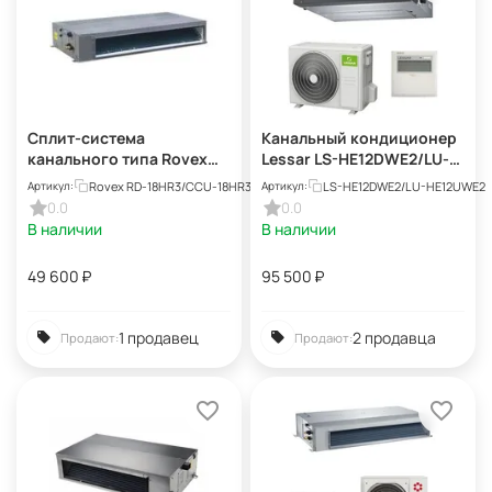
Сплит-система
Канальный кондиционер
канального типа Rovex
Lessar LS-HE12DWE2/LU-
RD-18HR3/CCU-18HR3
HE12UWE2
Rovex RD-18HR3/CCU-18HR3
LS-HE12DWE2/LU-HE12UWE2
Артикул:
Артикул:
0.0
0.0
В наличии
В наличии
49 600
₽
95 500
₽
1 продавец
2 продавца
Продают:
Продают: