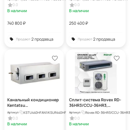
HE96DTA4
HE48UVA4
0.0
0.0
В наличии
В наличии
740 800
₽
250 400
₽
2 продавца
2 продавца
Продают:
Продают:
Канальный кондиционер
Сплит-система Rovex RD-
Kentatsu
36HR3/CCU-36HR3,
KSTU440HFAN1/KSUR440H
канальная, площадь
KSTU440HFAN1/KSUR440HFAN3
Rovex RD-36HR3/CCU-36HR3
Артикул:
Артикул:
FAN3/-40
108м?, серая
0.0
0.0
В наличии
В наличии