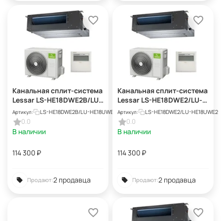
Канальная сплит-система
Канальная сплит-система
Lessar LS-HE18DWE2B/LU-
Lessar LS-HE18DWE2/LU-
HE18UWE2 Eco Energy
HE18UWE2
LS-HE18DWE2B/LU-HE18UWE2
LS-HE18DWE2/LU-HE18UWE2
Артикул:
Артикул:
2025
0.0
0.0
В наличии
В наличии
114 300
₽
114 300
₽
2 продавца
2 продавца
Продают:
Продают: