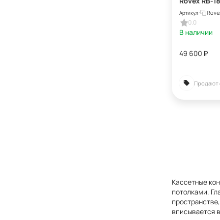
Rovex RB-1
Rove
Артикул:
0.0
В наличии
49 600
₽
Продают:
Кассетные ко
потолками. Гл
пространстве,
вписывается в