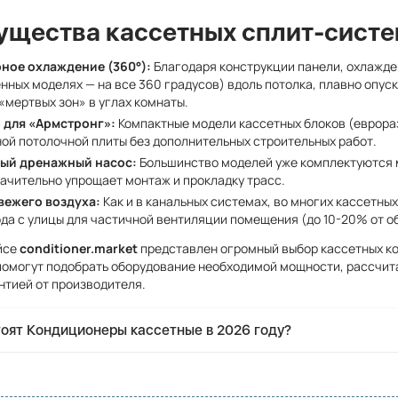
щества кассетных сплит-систе
ное охлаждение (360°):
Благодаря конструкции панели, охлажде
нных моделях — на все 360 градусов) вдоль потолка, плавно опус
«мертвых зон» в углах комнаты.
 для «Армстронг»:
Компактные модели кассетных блоков (еврора
ой потолочной плиты без дополнительных строительных работ.
ый дренажный насос:
Большинство моделей уже комплектуются м
начительно упрощает монтаж и прокладку трасс.
вежего воздуха:
Как и в канальных системах, во многих кассетн
да с улицы для частичной вентиляции помещения (до 10-20% от о
йсе
conditioner.market
представлен огромный выбор кассетных ко
омогут подобрать оборудование необходимой мощности, рассчит
нтией от производителя.
тоят Кондиционеры кассетные в 2026 году?