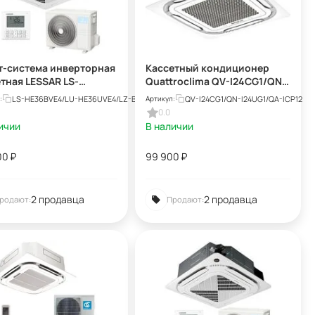
т-система инверторная
Кассетный кондиционер
тная LESSAR LS-
Quattroclima QV-I24CG1/QN-
BVE4/LU-HE36UVE4/LZ-
I24UG1/QA-ICP12
LS-HE36BVE4/LU-HE36UVE4/LZ-B4UB
QV-I24CG1/QN-I24UG1/QA-ICP12
:
Артикул:
до 105 кв м
0.0
ичии
В наличии
00
₽
99 900
₽
2 продавца
2 продавца
родают:
Продают: