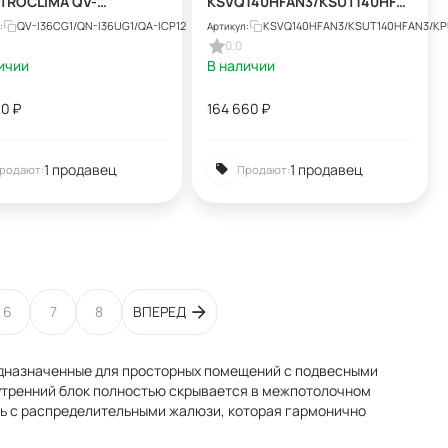
TROCLIMA QV-
KSVQ140HFAN3/KSUT140HFA
G1/QN-I36UG1/QA-ICP12
N3/KPU95-D1
QV-I36CG1/QN-I36UG1/QA-ICP12
KSVQ140HFAN3/KSUT140HFAN3/KP
:
Артикул:
0.0
ичии
В наличии
00
₽
164 660
₽
1 продавец
1 продавец
родают:
Продают:
6
7
8
ВПЕРЕД
дназначенные для просторных помещений с подвесными
нутренний блок полностью скрывается в межпотолочном
ль с распределительными жалюзи, которая гармонично