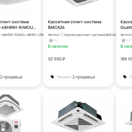
сплит-система
Кассетная сплит-система
Касс
1-48HRN1-R/MOU-
BMCA24
Quat
/T-MBQ4-04A1
I48U
-48HRN1-R/MOU-48HN1-LRR/T-MBQ4-04A1
Кассетная сплит-система BMCA24
Артикул:
Артикул
0.0
0.0
В наличии
В нал
92 990
₽
189 1
2 продавца
2 продавца
Продают:
П