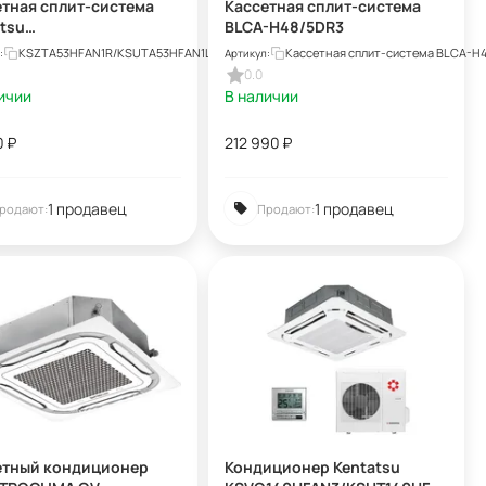
етная сплит-система
Кассетная сплит-система
tsu
BLCA-H48/5DR3
A53HFAN1R/KSUTA53HFA
KSZTA53HFAN1R/KSUTA53HFAN1L/KPU65-D
Кассетная сплит-система BLCA-H
:
Артикул:
KPU65-D
0.0
ичии
В наличии
0
₽
212 990
₽
1 продавец
1 продавец
родают:
Продают:
етный кондиционер
Кондиционер Kentatsu