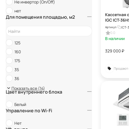
Не инвертор (On/Off)
Quattroclima
нет
Кассетная 
Rovex
Для помещения площадью, м2
IGC ICT-36H
SHUFT
ICT-
Артикул:
0.0
Tosot
В наличии
125
329 000
₽
160
175
Продают:
35
36
50
Показать все (14)
Цвет внутреннего блока
60
Белый
70
Управление по Wi-Fi
71
100
Нет