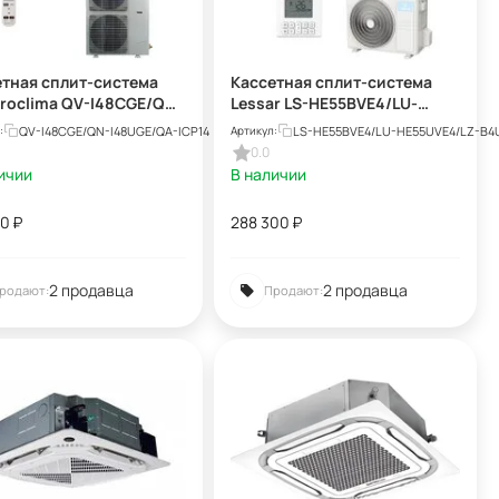
етная сплит-система
Кассетная сплит-система
troclima QV-I48CGE/QN-
Lessar LS-HE55BVE4/LU-
GE/QA-ICP14
HE55UVE4/LZ-B4UB
QV-I48CGE/QN-I48UGE/QA-ICP14
LS-HE55BVE4/LU-HE55UVE4/LZ-B4
:
Артикул:
0.0
ичии
В наличии
00
₽
288 300
₽
2 продавца
2 продавца
родают:
Продают: