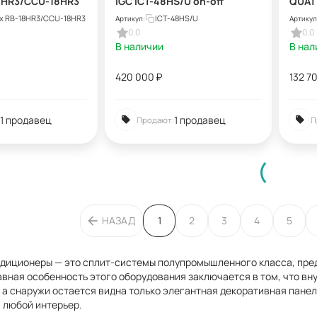
8HR3/CCU-18HR3
IGC ICT-48HS/U on-off
QUAT
I36C
x RB-18HR3/CCU-18HR3
ICT-48HS/U
Артикул:
Артикул
0.0
0.0
В наличии
В нал
420 000
₽
132 7
1 продавец
1 продавец
Продают:
П
НАЗАД
1
2
3
4
5
ндиционеры — это сплит-системы полупромышленного класса, пре
авная особенность этого оборудования заключается в том, что в
 а снаружи остается видна только элегантная декоративная пане
 любой интерьер.