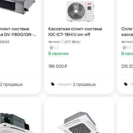
сплит-система
Кассетная сплит-система
Спли
ma QV-I18DG/QN-
IGC ICT-18H/U on-off
кассе
HE36
23693
ICT-18H/U
Артикул:
Артикул
B4UB 
0.0
0.0
В наличии
В нал
186 000
₽
216 2
2 продавца
2 продавца
Продают:
П