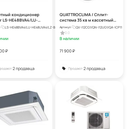
етный кондиционер
QUATTROCLIMA / Сплит-
r LS-HE48BVA4/LU-
система 35 кв м кассетный
UVA4/LZ-B4UB
кондиционер QV-I12CG1/QN-
DR
LS-HE48BVA4/LU-HE48UVA4/LZ-B4UB
QV-I12CG1/QN-I12UG1/QA-ICP11
:
Артикул:
I12UG1/QA-ICP11
0.0
ичии
В наличии
900
₽
71 900
₽
2 продавца
2 продавца
родают:
Продают: