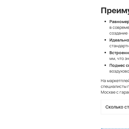
Преиму
Равномер
в совреме
создание 
Идеально
стандартн
Встроенн
мм, что з
Подмес с
воздухово
На маркетпле
специалисты п
Москве с гара
Сколько с