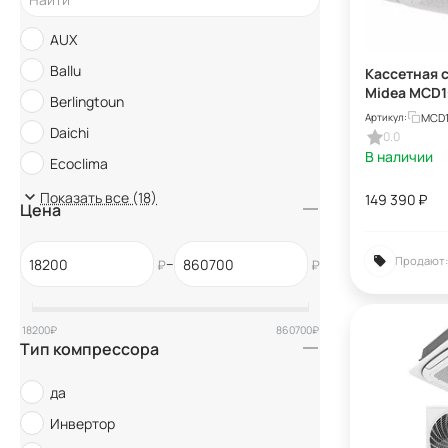
AUX
Ballu
Кассетная 
Midea MCD
Berlingtoun
48HN1-LRR
MCD1
Артикул:
Daichi
0.0
В наличии
Ecoclima
Electrolux
Показать все (18)
149 390
₽
Цена
Fujitsu
General Climate
Продают:
–
₽
₽
IGC
ISHIMATSU
18200
₽
860700
₽
Тип компрессора
Kentatsu
Lessar
да
Midea
Инвертор
Panasonic