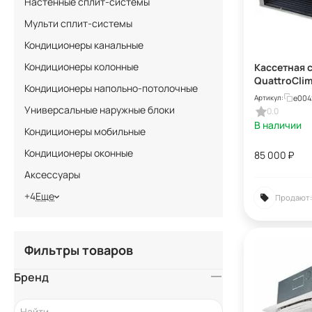
Настенные сплит-системы
Мульти сплит-системы
Кондиционеры канальные
Кондиционеры колонные
Кассетная 
QuattroCli
Кондиционеры напольно-потолочные
I18UG
e004
Артикул:
Универсальные наружные блоки
0.0
В наличии
Кондиционеры мобильные
Кондиционеры оконные
85 000
₽
Аксессуары
+4
Еще
Продают:
Фильтры товаров
Бренд