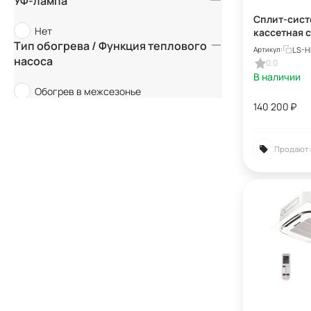
УФ-лампа
150
Сплит-сист
140
Нет
кассетная 
Тип обогрева / Функция теплового
ECO ENERGY
170
LS-H
Артикул:
HE24BWE2/
насоса
0.0
180
B4UB до 70 
В наличии
Обогрев в межсезонье
140 200
₽
Продают: