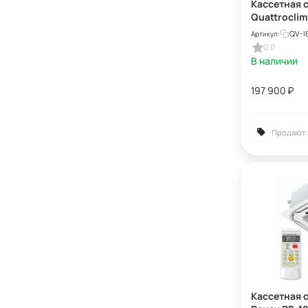
Кассетная 
Quattrocli
I60UGE/QA-
QV-I
Артикул:
0.0
В наличии
197 900
₽
Продают:
Кассетная 