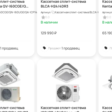
сплит-система
Кассетная сплит-система
Касс
ma QV-I60CGE/QN-
BLCA-H24/4DR3
Kenta
ICP14
KSZT
60CGE/QN-I60UGE/QA-ICP14
Кассетная сплит-система BLCA-H24/4DR3
Артикул:
Артикул
N1L/
0.0
0.0
В наличии
В нал
129 990
₽
65 19
1 продавец
1 продавец
Продают:
П
сплит-система
Кассетная сплит-система
Касс