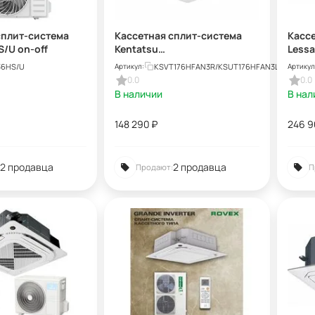
сплит-система
Кассетная сплит-система
Касс
S/U on-off
Kentatsu
Lessa
KSVT176HFAN3R/KSUT176HFA
HE48
36HS/U
KSVT176HFAN3R/KSUT176HFAN3L/KPU95-
Артикул:
Артикул
N3L/KPU95-DR
0.0
0.0
В наличии
В нал
148 290
₽
246 
2 продавца
2 продавца
Продают:
П