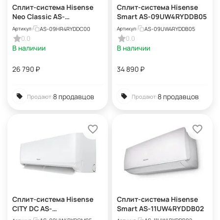
Сплит-система Hisense
Сплит-система Hisense
Neo Classic AS-
Smart AS-09UW4RYDDB05
09HR4RYDDC00
AS-09HR4RYDDC00
AS-09UW4RYDDB05
Артикул:
Артикул:
0.0
0.0
В наличии
В наличии
26 790
₽
34 890
₽
8 продавцов
8 продавцов
Продают:
Продают:
Сплит-система Hisense
Сплит-система Hisense
CITY DC AS-
Smart AS-11UW4RYDDB02
09UW4RYRCM05