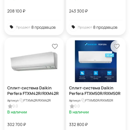
208 100
₽
243 300
₽
8 продавцов
8 продавцов
Продают:
Продают:
Сплит-система Daikin
Сплит-система Daikin
Perfera FTXM42R/RXM42R
Perfera FTXM50R/RXM50R
FTXM42R/RXM42R
FTXM50R/RXM50R
Артикул:
Артикул:
0.0
0.0
В наличии
В наличии
302 700
₽
332 800
₽