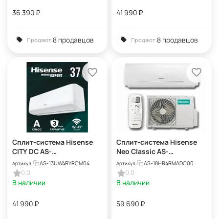
36 390
₽
41 990
₽
8 продавцов
8 продавцов
Продают:
Продают:
Сплит-система Hisense
Сплит-система Hisense
CITY DC AS-
Neo Classic AS-
13UW4RYRCM04
18HR4RMADC00
AS-13UW4RYRCM04
AS-18HR4RMADC00
Артикул:
Артикул:
0.0
0.0
В наличии
В наличии
41 990
₽
59 690
₽