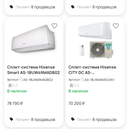
8 продавцов
8 продавцов
Продают:
Продают:
Сплит-система Hisense
Сплит-система Hisense
Smart AS-18UW4RMADB02
CITY DC AS-
18UW4RMSCM01
AS-18UW4RMADB02
AS-18UW4RMSCM01
Артикул:
Артикул:
0.0
0.0
В наличии
В наличии
78 790
₽
70 200
₽
8 продавцов
8 продавцов
Продают:
Продают: