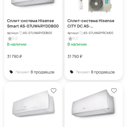
Сплит-система Hisense
Сплит-система Hisense
Smart AS-07UW4RYDDB00
CITY DC AS-
07UW4RYRCM00
AS-07UW4RYDDB00
AS-07UW4RYRCM00
Артикул:
Артикул:
0.0
0.0
В наличии
В наличии
31 790
₽
31 790
₽
8 продавцов
8 продавцов
Продают:
Продают: