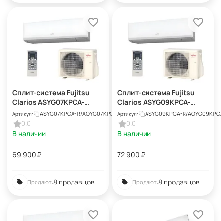
Сплит-система Fujitsu
Сплит-система Fujitsu
Clarios ASYG07KPCA-
Clarios ASYG09KPCA-
R/AOYG07KPCA-R
R/AOYG09KPCA-R
ASYG07KPCA-R/AOYG07KPCA-R
ASYG09KPCA-R/AOYG09KPC
Артикул:
Артикул:
0.0
0.0
В наличии
В наличии
69 900
₽
72 900
₽
8 продавцов
8 продавцов
Продают:
Продают: