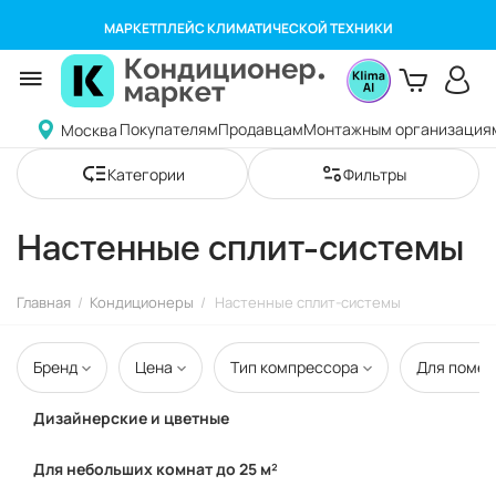
МАРКЕТПЛЕЙС КЛИМАТИЧЕСКОЙ ТЕХНИКИ
Покупателям
Продавцам
Монтажным организация
Москва
Категории
Фильтры
Настенные сплит-системы
Главная
/
Кондиционеры
/
Настенные сплит-системы
Бренд
Цена
Тип компрессора
Для помещ
Дизайнерские и цветные
Для небольших комнат до 25 м²