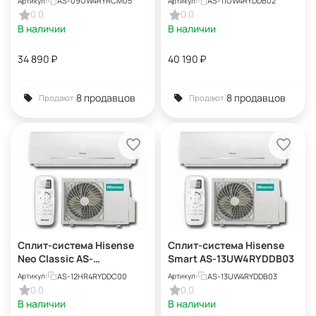
AS-09UW4RYRCM05
AS-11UW4RYDDB02
Артикул:
Артикул:
0.0
0.0
В наличии
В наличии
34 890
₽
40 190
₽
8 продавцов
8 продавцов
Продают:
Продают:
Сплит-система Hisense
Сплит-система Hisense
Neo Classic AS-
Smart AS-13UW4RYDDB03
12HR4RYDDC00
AS-12HR4RYDDC00
AS-13UW4RYDDB03
Артикул:
Артикул:
0.0
0.0
В наличии
В наличии