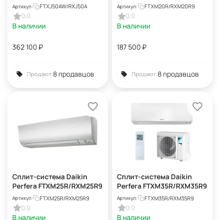
FTXM20R/RXM20R9
FTXJ50AW/RXJ50A
FTXM20R/RXM20R9
Артикул:
Артикул:
0.0
0.0
В наличии
В наличии
362 100
₽
187 500
₽
8 продавцов
8 продавцов
Продают:
Продают:
Сплит-система Daikin
Сплит-система Daikin
Perfera FTXM25R/RXM25R9
Perfera FTXM35R/RXM35R9
FTXM25R/RXM25R9
FTXM35R/RXM35R9
Артикул:
Артикул:
0.0
0.0
В наличии
В наличии