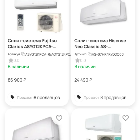
Сплит-система Fujitsu
Сплит-система Hisense
Clarios ASYG12KPCA-
Neo Classic AS-
R/AOYG12KPCA-R
07HR4RYDDC00
ASYG12KPCA-R/AOYG12KPCA-R
AS-07HR4RYDDC00
Артикул:
Артикул:
0.0
0.0
В наличии
В наличии
86 900
₽
24 490
₽
8 продавцов
8 продавцов
Продают:
Продают: