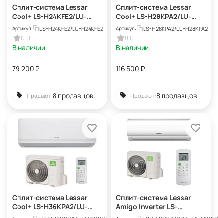
Сплит-система Lessar
Сплит-система Lessar
Cool+ LS-H24KFE2/LU-
Cool+ LS-H28KPA2/LU-
H24KFE2
H28KPA2
LS-H24KFE2/LU-H24KFE2
LS-H28KPA2/LU-H28KPA2
Артикул:
Артикул:
0.0
0.0
В наличии
В наличии
79 200
₽
116 500
₽
8 продавцов
8 продавцов
Продают:
Продают:
Сплит-система Lessar
Сплит-система Lessar
Cool+ LS-H36KPA2/LU-
Amigo Inverter LS-
H36KPA2
HE07KRE2A/LU-HE07KRE2A