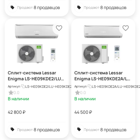
8 продавцов
8 продавцов
Продают:
Продают:
Сплит-система Lessar
Сплит-система Lessar
Enigma LS-HE09KDE2/LU-
Enigma LS-HE09KDE2A/LU-
HE09KDE2
HE09KDE2A
LS-HE09KDE2/LU-HE09KDE2
LS-HE09KDE2A/LU-HE09KDE
Артикул:
Артикул:
0.0
0.0
В наличии
В наличии
42 800
₽
44 500
₽
8 продавцов
8 продавцов
Продают:
Продают: