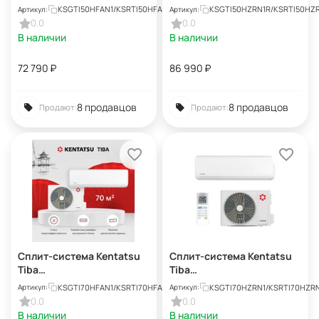
KSGTI50HFAN1/KSRTI50HF
KSGTI50HZRN1R/KSRTI50H
KSGTI50HFAN1/KSRTI50HFAN1
KSGTI50HZRN1R/KSRTI50HZ
Артикул:
Артикул:
AN1
ZRN1R
0.0
0.0
В наличии
В наличии
72 790
₽
86 990
₽
8 продавцов
8 продавцов
Продают:
Продают:
Сплит-система Kentatsu
Сплит-система Kentatsu
Tiba
Tiba
KSGTI70HFAN1/KSRTI70HFA
KSGTI70HZRN1/KSRTI70HZ
KSGTI70HFAN1/KSRTI70HFAN1
KSGTI70HZRN1/KSRTI70HZR
Артикул:
Артикул:
N1
RN1
0.0
0.0
В наличии
В наличии