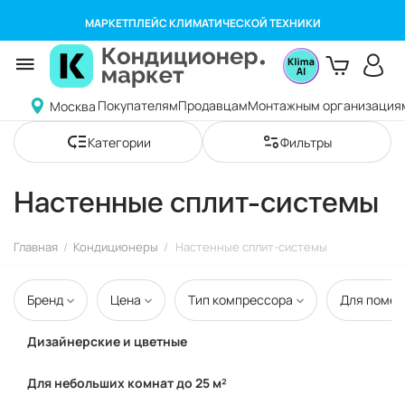
МАРКЕТПЛЕЙС КЛИМАТИЧЕСКОЙ ТЕХНИКИ
Покупателям
Продавцам
Монтажным организация
Москва
Категории
Фильтры
Настенные сплит-системы
Главная
/
Кондиционеры
/
Настенные сплит-системы
Бренд
Цена
Тип компрессора
Для помещ
Дизайнерские и цветные
Для небольших комнат до 25 м²