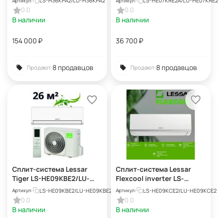
LS-H36KPA2/LU-H36KPA2
LS-HE07KRE2A/LU-HE07KRE
Артикул:
Артикул:
0.0
0.0
В наличии
В наличии
154 000
₽
36 700
₽
8 продавцов
8 продавцов
Продают:
Продают:
Сплит-система Lessar
Сплит-система Lessar
Tiger LS-HE09KBE2/LU-
Flexcool inverter LS-
HE09KBE2
HE09KCE2/LU-HE09KCE2
LS-HE09KBE2/LU-HE09KBE2
LS-HE09KCE2/LU-HE09KCE2
Артикул:
Артикул:
0.0
0.0
В наличии
В наличии