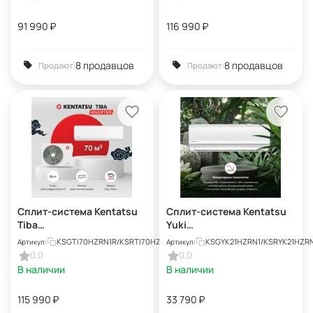
91 990
₽
116 990
₽
8 продавцов
8 продавцов
Продают:
Продают:
Сплит-система Kentatsu
Сплит-система Kentatsu
Tiba
Yuki
KSGTI70HZRN1R/KSRTI70H
KSGYK21HZRN1/KSRYK21H
KSGTI70HZRN1R/KSRTI70HZRN1R
KSGYK21HZRN1/KSRYK21HZR
Артикул:
Артикул:
ZRN1R
ZRN1
0.0
0.0
В наличии
В наличии
115 990
₽
33 790
₽