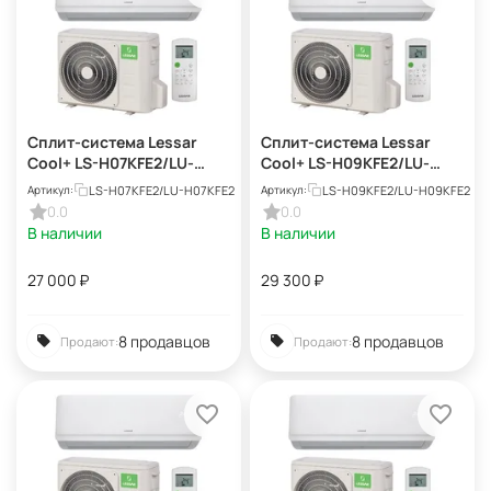
Сплит-система Lessar
Сплит-система Lessar
Cool+ LS-H07KFE2/LU-
Cool+ LS-H09KFE2/LU-
H07KFE2
H09KFE2
LS-H07KFE2/LU-H07KFE2
LS-H09KFE2/LU-H09KFE2
Артикул:
Артикул:
0.0
0.0
В наличии
В наличии
27 000
₽
29 300
₽
8 продавцов
8 продавцов
Продают:
Продают: