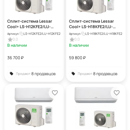
Сплит-система Lessar
Сплит-система Lessar
Cool+ LS-H12KFE2/LU-
Cool+ LS-H18KFE2/LU-
H12KFE2
H18KFE2
LS-H12KFE2/LU-H12KFE2
LS-H18KFE2/LU-H18KFE2
Артикул:
Артикул:
0.0
0.0
В наличии
В наличии
36 700
₽
59 800
₽
8 продавцов
8 продавцов
Продают:
Продают: