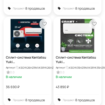
8 продавцов
8 продавцов
Продают:
Продают:
Сплит-система Kentatsu
Сплит-система Kentatsu
Yuki
Yuki
KSGYK26HZRN1/KSRYK26H
KSGYK35HZRN1/KSRYK35H
KSGYK26HZRN1/KSRYK26HZRN1
KSGYK35HZRN1/KSRYK35HZR
Артикул:
Артикул:
ZRN1
ZRN1
0.0
0.0
В наличии
В наличии
36 690
₽
43 890
₽
8 продавцов
8 продавцов
Продают:
Продают: