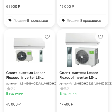
61 900
₽
45 000
₽
8 продавцов
8 продавцов
Продают:
Продают:
Сплит-система Lessar
Сплит-система Lessar
Flexcool inverter LS-
Flexcool inverter LS-
HE09KCE2A/LU-
HE09KCE2B/LU-
LS-HE09KCE2A/LU-HE09KCE2A
LS-HE09KCE2B/LU-HE09KCE
Артикул:
Артикул:
HE09KCE2A
HE09KCE2B
0.0
0.0
В наличии
В наличии
45 000
₽
47 400
₽