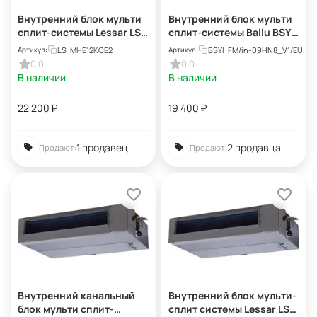
Внутренний блок мульти
Внутренний блок мульти
сплит-системы Lessar LS-
сплит-системы Ballu BSYI-
MHE12KCE2 eMagic
FM/in-09HN8_V1/EU Eco
LS-MHE12KCE2
BSYI-FM/in-09HN8_V1/EU
Артикул:
Артикул:
Inverter
Smart
0.0
0.0
В наличии
В наличии
22 200
₽
19 400
₽
1 продавец
2 продавца
Продают:
Продают:
Внутренний канальный
Внутренний блок мульти-
блок мульти сплит-
сплит системы Lessar LS-