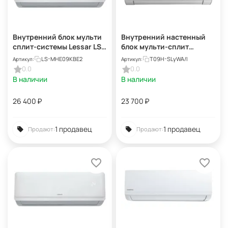
Внутренний блок мульти
Внутренний настенный
сплит-системы Lessar LS-
блок мульти-сплит
MHE09KBE2 eMagic
системы Tosot Lyra T09H-
LS-MHE09KBE2
T09H-SLyWA/I
Артикул:
Артикул:
Inverter
SLyWA/I
0.0
0.0
В наличии
В наличии
26 400
₽
23 700
₽
1 продавец
1 продавец
Продают:
Продают: