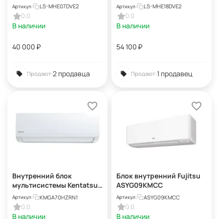
системы Lessar LS-
MHE18DVE2
LS-MHE07DVE2
LS-MHE18DVE2
Артикул:
Артикул:
MHE07DVE2 eMagic
0.0
0.0
Inverter
В наличии
В наличии
40 000
₽
54 100
₽
2 продавца
1 продавец
Продают:
Продают:
Внутренний блок
Блок внутренний Fujitsu
мультисистемы Kentatsu
ASYG09KMCC
KMGA70HZRN1
KMGA70HZRN1
ASYG09KMCC
Артикул:
Артикул:
0.0
0.0
В наличии
В наличии