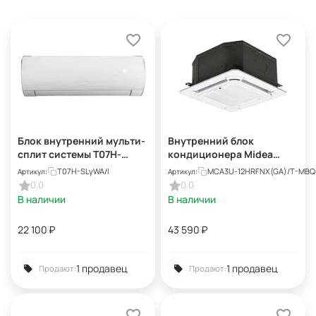
Блок внутренний мульти-
Внутренний блок
сплит системы T07H-
кондиционера Midea
SLyWA/I
MCA3U-12HRFNX(GA)/T-
T07H-SLyWA/I
MCA3U-12HRFNX(GA)/T-MBQ
Артикул:
Артикул:
MBQ4-03E
0.0
0.0
В наличии
В наличии
22 100
₽
43 590
₽
1 продавец
1 продавец
Продают:
Продают: