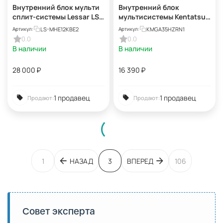
Внутренний блок мульти
Внутренний блок
сплит-системы Lessar LS-
мультисистемы Kentatsu
MHE12KBE2 eMagic
KMGA35HZRN1
LS-MHE12KBE2
KMGA35HZRN1
Артикул:
Артикул:
Inverter
0.0
0.0
В наличии
В наличии
28 000
₽
16 390
₽
1 продавец
1 продавец
Продают:
Продают:
1
НАЗАД
3
ВПЕРЕД
106
Совет эксперта