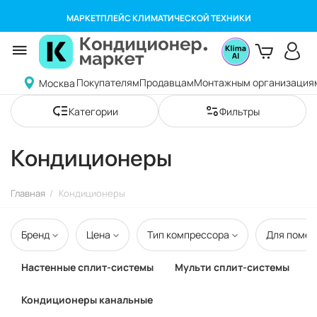
МАРКЕТПЛЕЙС КЛИМАТИЧЕСКОЙ ТЕХНИКИ
Покупателям
Продавцам
Монтажным организация
Москва
Категории
Фильтры
Кондиционеры
Главная
/
Кондиционеры
Бренд
Цена
Тип компрессора
Для помещ
Настенные сплит-системы
Мульти сплит-системы
Кондиционеры канальные