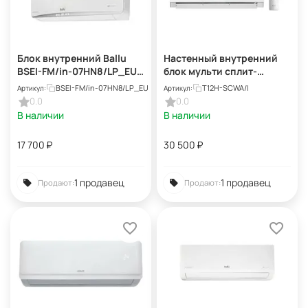
Блок внутренний Ballu
Настенный внутренний
BSEI-FM/in-07HN8/LP_EU
блок мульти сплит-
мульти сплит-системы,
системы Tosot Clivia Free
BSEI-FM/in-07HN8/LP_EU
T12H-SCWA/I
Артикул:
Артикул:
инверторного типа
match T12H-SCWA/I
0.0
0.0
В наличии
В наличии
17 700
₽
30 500
₽
1 продавец
1 продавец
Продают:
Продают: