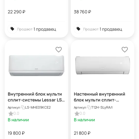
22 290
₽
38 760
₽
1 продавец
1 продавец
Продают:
Продают:
Внутренний блок мульти
Настенный внутренний
сплит-системы Lessar LS-
блок мульти сплит-
MHE09KCE2 eMagic
системы Tosot Lyra Free
LS-MHE09KCE2
T12H-SLyRA/I
Артикул:
Артикул:
Inverter
match T12H-SLyRA/I
0.0
0.0
В наличии
В наличии
19 800
₽
21 800
₽