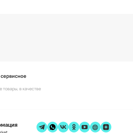
и сервисное
е товары, в качестве
рмация
rket