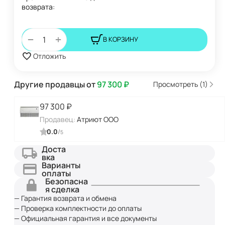
возврата:
+
−
В КОРЗИНУ
Отложить
Другие продавцы от
97 300
₽
Просмотреть (1)
97 300
₽
Продавец:
Атриют ООО
0.0
/
5
Доста
вка
Варианты
оплаты
Безопасна
я сделка
— Гарантия возврата и обмена
— Проверка комплектности до оплаты
— Официальная гарантия и все документы