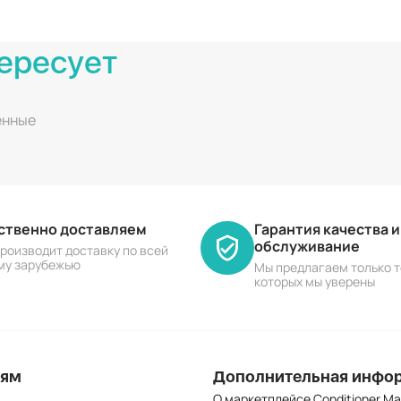
ересует
енные
ественно доставляем
Гарантия качества 
обслуживание
роизводит доставку по всей
му зарубежью
Мы предлагаем только т
которых мы уверены
лям
Дополнительная инфо
О маркетплейсе Conditioner Ma