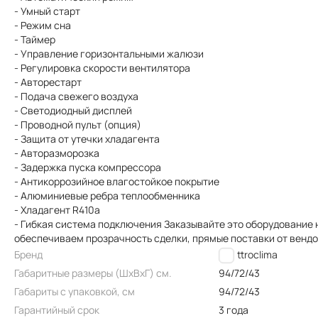
- Умный старт
- Режим сна
- Таймер
- Управление горизонтальными жалюзи
- Регулировка скорости вентилятора
- Авторестарт
- Подача свежего воздуха
- Светодиодный дисплей
- Проводной пульт (опция)
- Защита от утечки хладагента
- Авторазморозка
- Задержка пуска компрессора
- Антикоррозийное влагостойкое покрытие
- Алюминиевые ребра теплообменника
- Хладагент R410a
- Гибкая система подключения Заказывайте это оборудование 
обеспечиваем прозрачность сделки, прямые поставки от венд
Бренд
Quattroclima
Габаритные размеры (ШxВxГ) см.
94/72/43
Габариты с упаковкой, см
94/72/43
Гарантийный срок
3 года