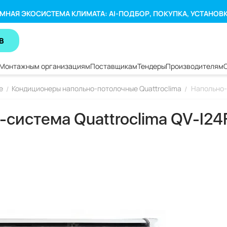
МНАЯ ЭКОСИСТЕМА КЛИМАТА: AI-ПОДБОР, ПОКУПКА, УСТАНОВ
В
Монтажным организациям
Поставщикам
Тендеры
Производителям
е
Кондиционеры напольно-потолочные Quattroclima
Напольно-
/
/
система Quattroclima QV-I24