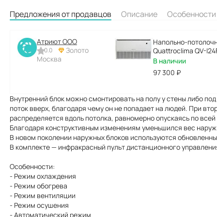
Предложения от продавцов
Описание
Особенности
Атриют ООО
Напольно-потолочн
Золото
0.0
Quattroclima QV-I24
Москва
В наличии
97 300
₽
Внутренний блок можно смонтировать на полу у стены либо по
поток вверх, благодаря чему он не попадает на людей. При вт
распределяется вдоль потолка, равномерно опускаясь по все
Благодаря конструктивным изменениям уменьшился вес наружн
В новом поколении наружных блоков используются обновленны
В комплекте — инфракрасный пульт дистанционного управлени
Особенности:
- Режим охлаждения
- Режим обогрева
- Режим вентиляции
- Режим осушения
- Автоматический режим