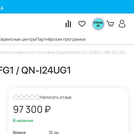
КА
Сервисные центры
Партнёрская программа
потолочная сплит-система Quattroclima QV-I24FG1 / QN-I24UG1
FG1 / QN-I24UG1
Написать отзыв
97 300
₽
В наличии
Время
10 дн.