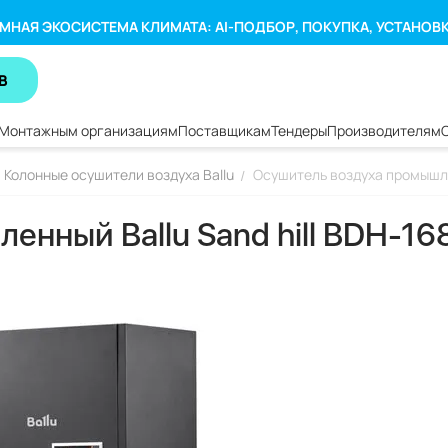
МНАЯ ЭКОСИСТЕМА КЛИМАТА: AI-ПОДБОР, ПОКУПКА, УСТАНОВ
В
Монтажным организациям
Поставщикам
Тендеры
Производителям
Колонные осушители воздуха Ballu
Осушитель воздуха промышлен
/
нный Ballu Sand hill BDH-16