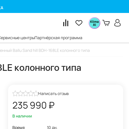
КА
Сервисные центры
Партнёрская программа
ный Ballu Sand hill BDH-168LE колонного типа
8LE колонного типа
Написать отзыв
235 990
₽
В наличии
Время
10 дн.