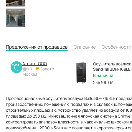
Предложения от продавцов
Описание
Особенности
Атриют ООО
Осушитель воздуха
Золото
0.0
Sand hill BDH-168LE
Москва
В наличии
235 990
₽
Профессиональные осушитель воздуха Ballu BDH-168LE предна
производственных помещениях, подвалах и в складских помеще
строительных площадках. Устройство удаляет из воздуха от 168
площадью до 250 м2. Инновационная японская система Shinyei 
контролировать диапазон влажности в максимально широком ди
воздухообмену - 2000 м3/ч в час позволяет в короткие сроки