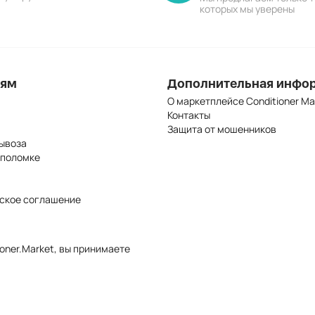
которых мы уверены
лям
Дополнительная инфо
О маркетплейсе Conditioner Ma
Контакты
Защита от мошенников
ывоза
 поломке
ское соглашение
oner.Market, вы принимаете