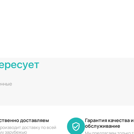
ересует
енные
ественно доставляем
Гарантия качества 
обслуживание
роизводит доставку по всей
му зарубежью
Мы предлагаем только т