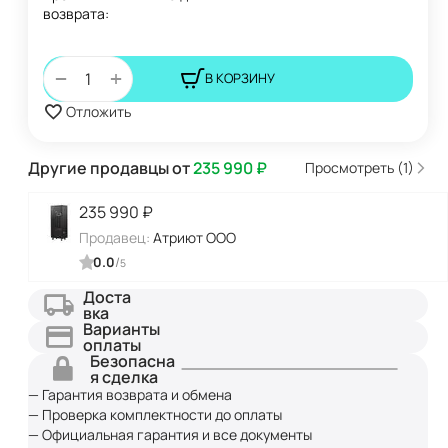
возврата:
+
−
В КОРЗИНУ
Отложить
Другие продавцы от
235 990
₽
Просмотреть (1)
235 990
₽
Продавец:
Атриют ООО
0.0
/
5
Доста
вка
Варианты
оплаты
Безопасна
я сделка
— Гарантия возврата и обмена
— Проверка комплектности до оплаты
— Официальная гарантия и все документы