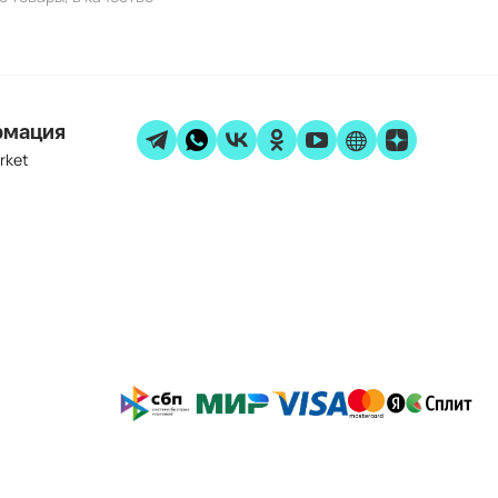
рмация
rket