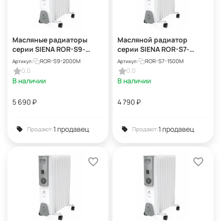
Масляные радиаторы
Масляной радиатор
серии SIENA ROR-S9-
серии SIENA ROR-S7-
2000M
1500M
ROR-S9-2000M
ROR-S7-1500M
Артикул:
Артикул:
0.0
0.0
В наличии
В наличии
5 690
₽
4 790
₽
1 продавец
1 продавец
Продают:
Продают: