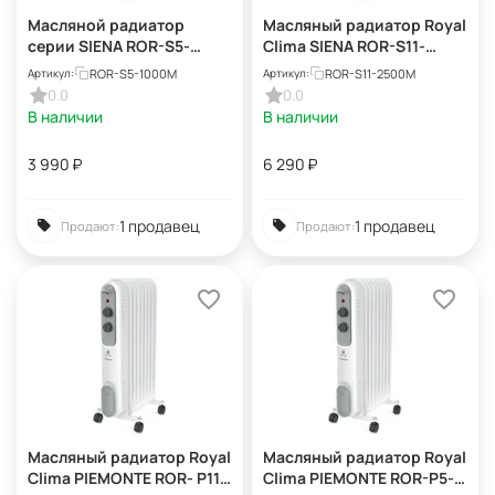
Масляной радиатор
Масляный радиатор Royal
серии SIENA ROR-S5-
Clima SIENA ROR-S11-
1000M
2500M, 2.5 кВт
ROR-S5-1000M
ROR-S11-2500M
Артикул:
Артикул:
0.0
0.0
В наличии
В наличии
3 990
₽
6 290
₽
1 продавец
1 продавец
Продают:
Продают:
Масляный радиатор Royal
Масляный радиатор Royal
Clima PIEMONTE ROR- P11-
Clima PIEMONTE ROR-P5-