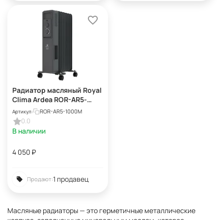
Радиатор масляный Royal
Clima Ardea ROR-AR5-
1000M 1000Вт
ROR-AR5-1000M
Артикул:
графитовый/черный
0.0
В наличии
4 050
₽
1 продавец
Продают:
Масляные радиаторы — это герметичные металлические