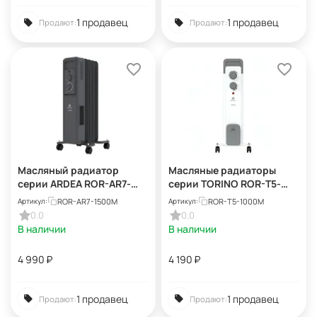
1 продавец
1 продавец
Продают:
Продают:
Масляный радиатор
Масляные радиаторы
серии ARDEA ROR-AR7-
серии TORINO ROR-T5-
1500M
1000M
ROR-AR7-1500M
ROR-T5-1000M
Артикул:
Артикул:
0.0
0.0
В наличии
В наличии
4 990
₽
4 190
₽
1 продавец
1 продавец
Продают:
Продают: