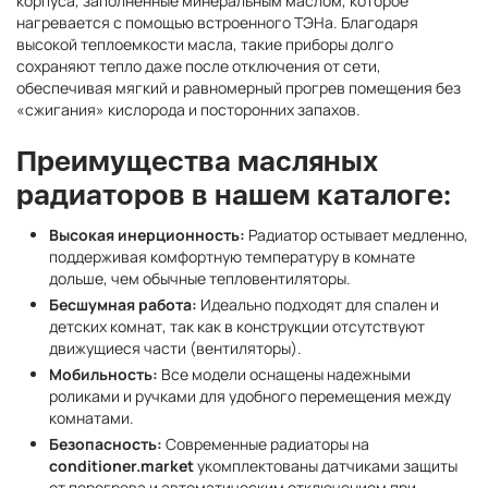
корпуса, заполненные минеральным маслом, которое
нагревается с помощью встроенного ТЭНа. Благодаря
высокой теплоемкости масла, такие приборы долго
сохраняют тепло даже после отключения от сети,
обеспечивая мягкий и равномерный прогрев помещения без
«сжигания» кислорода и посторонних запахов.
Преимущества масляных
радиаторов в нашем каталоге:
Высокая инерционность:
Радиатор остывает медленно,
поддерживая комфортную температуру в комнате
дольше, чем обычные тепловентиляторы.
Бесшумная работа:
Идеально подходят для спален и
детских комнат, так как в конструкции отсутствуют
движущиеся части (вентиляторы).
Мобильность:
Все модели оснащены надежными
роликами и ручками для удобного перемещения между
комнатами.
Безопасность:
Современные радиаторы на
conditioner.market
укомплектованы датчиками защиты
от перегрева и автоматическим отключением при