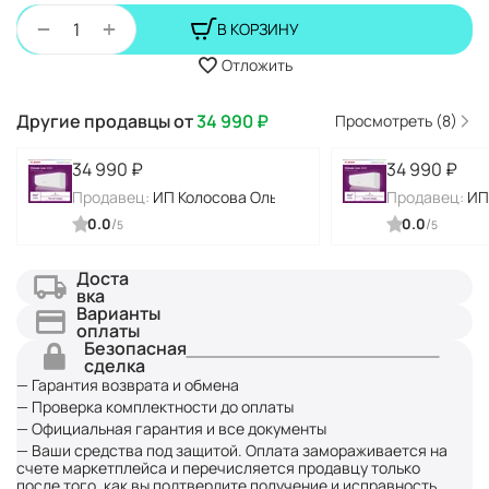
+
−
В КОРЗИНУ
Отложить
Другие продавцы от
34 990
₽
Просмотреть (8)
34 990
₽
34 990
₽
Продавец:
ИП Колосова Ольга Алексеевна
Продавец:
ИП
0.0
/
0.0
/
5
5
Доста
вка
Варианты
оплаты
Безопасная
сделка
— Гарантия возврата и обмена
— Проверка комплектности до оплаты
— Официальная гарантия и все документы
— Ваши средства под защитой. Оплата замораживается на
счете маркетплейса и перечисляется продавцу только
после того, как вы подтвердите получение и исправность