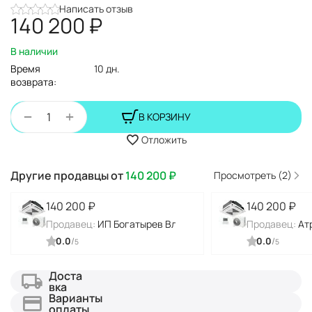
Написать отзыв
140 200
₽
В наличии
Время
10 дн.
возврата:
+
−
В КОРЗИНУ
Отложить
Другие продавцы от
140 200
₽
Просмотреть (2)
140 200
₽
140 200
₽
Продавец:
ИП Богатырев Владимир Николаевич
Продавец:
Ат
0.0
/
0.0
/
5
5
Доста
вка
Варианты
оплаты