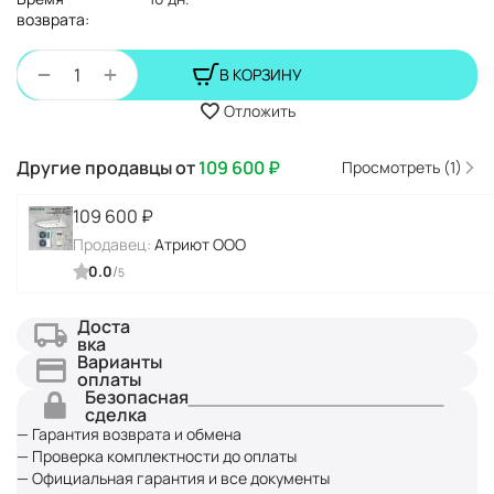
возврата:
+
−
В КОРЗИНУ
Отложить
Другие продавцы от
109 600
₽
Просмотреть (1)
109 600
₽
Продавец:
Атриют ООО
0.0
/
5
Доста
вка
Варианты
оплаты
Безопасная
сделка
— Гарантия возврата и обмена
— Проверка комплектности до оплаты
— Официальная гарантия и все документы