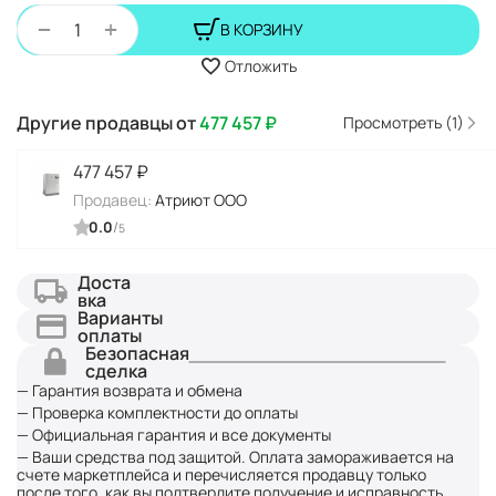
+
−
В КОРЗИНУ
Отложить
Другие продавцы от
477 457
₽
Просмотреть (1)
477 457
₽
Продавец:
Атриют ООО
0.0
/
5
Доста
вка
Варианты
оплаты
Безопасная
сделка
— Гарантия возврата и обмена
— Проверка комплектности до оплаты
— Официальная гарантия и все документы
— Ваши средства под защитой. Оплата замораживается на
счете маркетплейса и перечисляется продавцу только
после того, как вы подтвердите получение и исправность