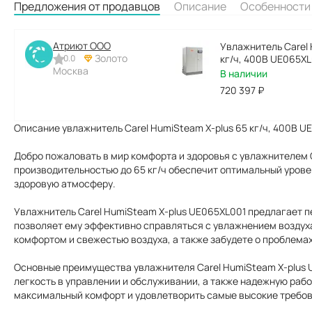
Предложения от продавцов
Описание
Особенности
Атриют ООО
Увлажнитель Carel 
Золото
0.0
кг/ч, 400В UE065XL
Москва
В наличии
720 397
₽
Описание увлажнитель Carel HumiSteam X-plus 65 кг/ч, 400В U
Добро пожаловать в мир комфорта и здоровья с увлажнителем 
производительностью до 65 кг/ч обеспечит оптимальный уров
здоровую атмосферу.
Увлажнитель Carel HumiSteam X-plus UE065XL001 предлагает п
позволяет ему эффективно справляться с увлажнением воздух
комфортом и свежестью воздуха, а также забудете о проблемах
Основные преимущества увлажнителя Carel HumiSteam X-plus 
легкость в управлении и обслуживании, а также надежную рабо
максимальный комфорт и удовлетворить самые высокие требов