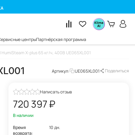
КА
Сервисные центры
Партнёрская программа
 HumiSteam X-plus 65 кг/ч, 400В UE065XL001
5XL001
Поделиться
Артикул:
UE065XL001
Написать отзыв
720 397
₽
В наличии
Время
10 дн.
возврата: