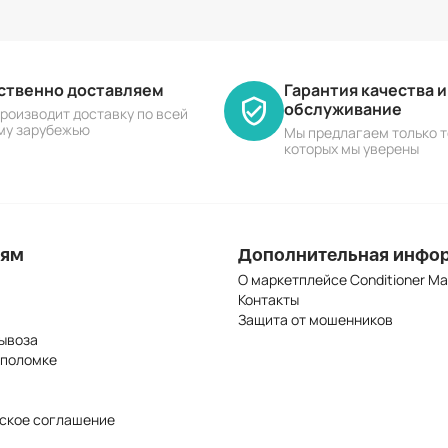
ественно доставляем
Гарантия качества 
обслуживание
роизводит доставку по всей
му зарубежью
Мы предлагаем только т
которых мы уверены
лям
Дополнительная инфо
О маркетплейсе Conditioner Ma
Контакты
Защита от мошенников
ывоза
 поломке
ское соглашение