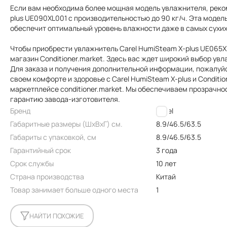
Если вам необходима более мощная модель увлажнителя, реко
plus UE090XL001 с производительностью до 90 кг/ч. Эта моде
обеспечит оптимальный уровень влажности даже в самых сухих
Чтобы приобрести увлажнитель Carel HumiSteam X-plus UE065
магазин Conditioner.market. Здесь вас ждет широкий выбор ув
Для заказа и получения дополнительной информации, пожалуйст
своем комфорте и здоровье с Carel HumiSteam X-plus и Conditi
маркетплейсе conditioner.market. Мы обеспечиваем прозрачно
гарантию завода-изготовителя.
Бренд
Carel
Габаритные размеры (ШxВxГ) см.
8.9/46.5/63.5
Габариты с упаковкой, см
8.9/46.5/63.5
Гарантийный срок
3 года
Срок службы
10 лет
Страна производства
Китай
Товар занимает больше одного места
1
НАЙТИ ПОХОЖИЕ