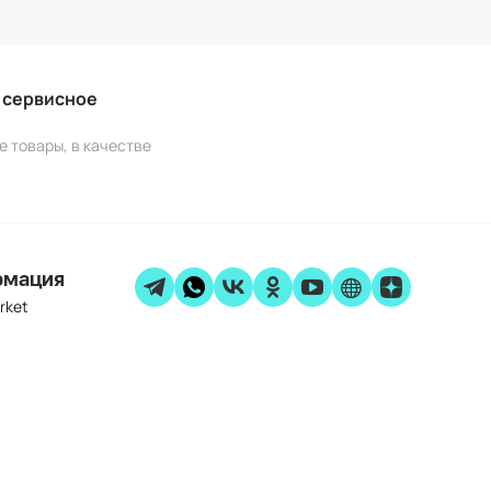
и сервисное
е товары, в качестве
рмация
rket