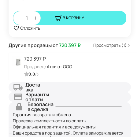
+
−
В КОРЗИНУ
Отложить
Другие продавцы от
720 397
₽
Просмотреть (1)
720 397
₽
Продавец:
Атриют ООО
0.0
/
5
Доста
вка
Варианты
оплаты
Безопасна
я сделка
— Гарантия возврата и обмена
— Проверка комплектности до оплаты
— Официальная гарантия и все документы
— Ваши средства под защитой. Оплата замораживается