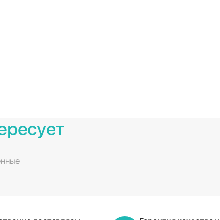
ересует
енные