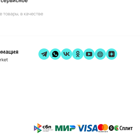
и сервисное
е товары, в качестве
рмация
rket