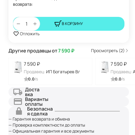
возврата:
+
−
В КОРЗИНУ
Отложить
Другие продавцы от
7 590
₽
Просмотреть (2)
7 590
₽
7 590
₽
Продавец:
ИП Богатырев Владимир Николаевич
Продавец:
0.0
/
0.0
/
5
5
Доста
вка
Варианты
оплаты
Безопасна
я сделка
— Гарантия возврата и обмена
— Проверка комплектности до оплаты
— Официальная гарантия и все документы