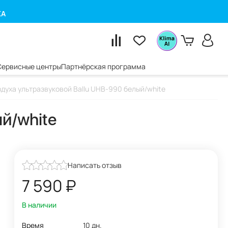
КА
Сервисные центры
Партнёрская программа
духа ультразвуковой Ballu UHB-990 белый/white
й/white
Написать отзыв
7 590
₽
В наличии
Время
10 дн.