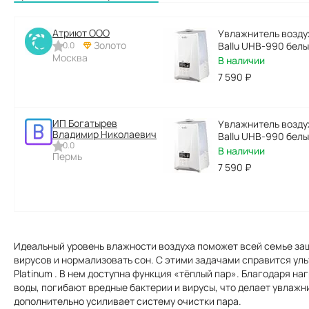
Атриют ООО
Увлажнитель возду
Золото
0.0
Ballu UHB-990 белы
Москва
В наличии
7 590
₽
ИП Богатырев
Увлажнитель возду
Владимир Николаевич
Ballu UHB-990 белы
0.0
В наличии
Пермь
7 590
₽
Идеальный уровень влажности воздуха поможет всей семье защ
вирусов и нормализовать сон. С этими задачами справится уль
Platinum . В нем доступна функция «тёплый пар». Благодаря н
воды, погибают вредные бактерии и вирусы, что делает увлаж
дополнительно усиливает систему очистки пара.