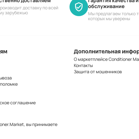
ественно доставляем
Гарантия качества 
обслуживание
роизводит доставку по всей
му зарубежью
Мы предлагаем только т
которых мы уверены
лям
Дополнительная инфо
О маркетплейсе Conditioner Ma
Контакты
Защита от мошенников
ывоза
 поломке
ское соглашение
oner.Market, вы принимаете