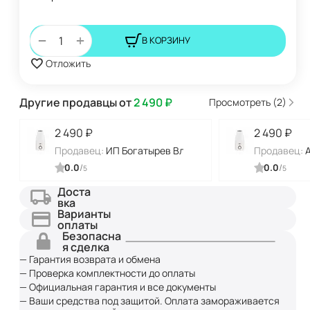
+
−
В КОРЗИНУ
Отложить
Другие продавцы от
2 490
₽
Просмотреть (2)
2 490
₽
2 490
₽
Продавец:
ИП Богатырев Владимир Николаевич
Продавец:
0.0
/
0.0
/
5
5
Доста
вка
Варианты
оплаты
Безопасна
я сделка
— Гарантия возврата и обмена
— Проверка комплектности до оплаты
— Официальная гарантия и все документы
— Ваши средства под защитой. Оплата замораживается