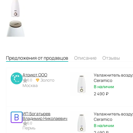
Предложения от продавцов
Описание
Отзывы
Атриют ООО
Увлажнитель возду
Золото
0.0
Ceramico
Москва
В наличии
2 490
₽
ИП Богатырев
Увлажнитель возду
Владимир Николаевич
Ceramico
0.0
В наличии
Пермь
2 490
₽