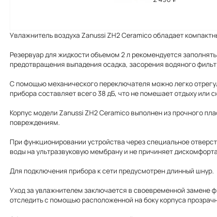
Увлажнитель воздуха Zanussi ZH2 Ceramico обладает компактны
Резервуар для жидкости объемом 2 л рекомендуется заполнять
предотвращения выпадения осадка, засорения водяного фильтр
С помощью механического переключателя можно легко отрегул
прибора составляет всего 38 дБ, что не помешает отдыху или с
Корпус модели Zanussi ZH2 Ceramico выполнен из прочного пл
повреждениям.
При функционировании устройства через специальное отверст
воды на ультразвуковую мембрану и не причиняет дискомфорта
Для подключения прибора к сети предусмотрен длинный шнур.
Уход за увлажнителем заключается в своевременной замене фи
отследить с помощью расположенной на боку корпуса прозрач