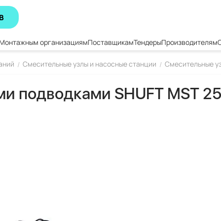
В
Монтажным организациям
Поставщикам
Тендеры
Производителям
аний
Смесительные узлы и насосные станции
Смесительные у
/
/
ми подводками SHUFT MST 25