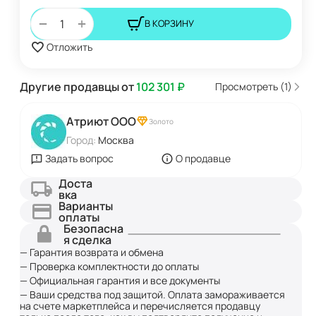
+
−
В КОРЗИНУ
Отложить
Другие продавцы от
102 301
₽
Просмотреть (1)
Атриют ООО
Золото
Город:
Москва
Задать вопрос
О продавце
Доста
вка
Варианты
оплаты
Безопасна
я сделка
— Гарантия возврата и обмена
— Проверка комплектности до оплаты
— Официальная гарантия и все документы
— Ваши средства под защитой. Оплата замораживается
на счете маркетплейса и перечисляется продавцу