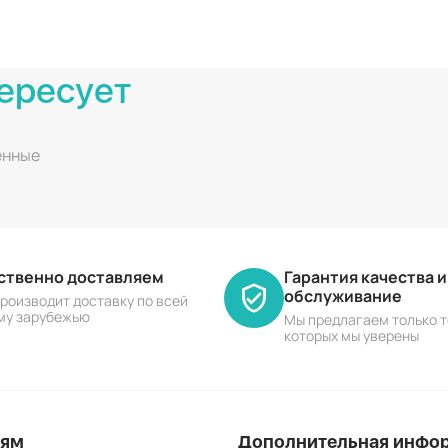
ересует
енные
ественно доставляем
Гарантия качества 
обслуживание
роизводит доставку по всей
му зарубежью
Мы предлагаем только т
которых мы уверены
лям
Дополнительная инфо