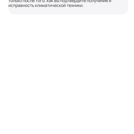
только после того, как вы подтвердите получение и
исправность климатической техники.