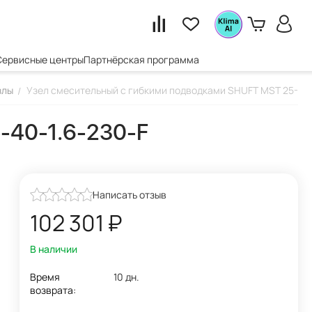
Сервисные центры
Партнёрская программа
злы
Узел смесительный с гибкими подводками SHUFT MST 25-40-
/
-40-1.6-230-F
Написать отзыв
102 301
₽
В наличии
Время
10 дн.
возврата: