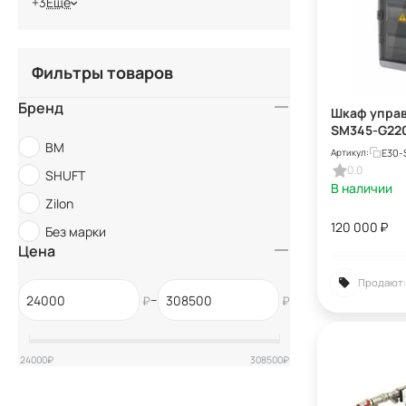
+3
Еще
Фильтры товаров
Бренд
Шкаф управ
SM345-G22
BM
E30-
Артикул:
0.0
SHUFT
В наличии
Zilon
120 000
₽
Без марки
Цена
Продают:
–
₽
₽
24000
₽
308500
₽