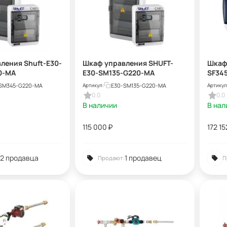
ления Shuft-E30-
Шкаф управления SHUFT-
Шкаф
0-MA
E30-SM135-G220-MA
SF34
SM345-G220-MA
E30-SM135-G220-MA
Артикул:
Артикул
0.0
0.0
В наличии
В нал
115 000
₽
172 15
2 продавца
1 продавец
Продают:
П