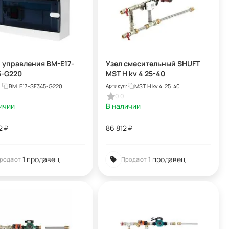
 управления BM-E17-
Узел смесительный SHUFT
5-G220
MST Н kv 4 25-40
BM-E17-SF345-G220
MST Н kv 4-25-40
:
Артикул:
0.0
ичии
В наличии
2
₽
86 812
₽
1 продавец
1 продавец
родают:
Продают: