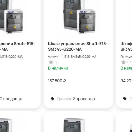
ления Shuft-E15-
Шкаф управления Shuft-E15-
Шкаф
0-MA
SM345-G220-MA
SF34
SM115-G220-MA
E15-SM345-G220-MA
Артикул:
Артикул
0.0
0.0
В наличии
В нал
137 800
₽
94 20
2 продавца
2 продавца
Продают:
П