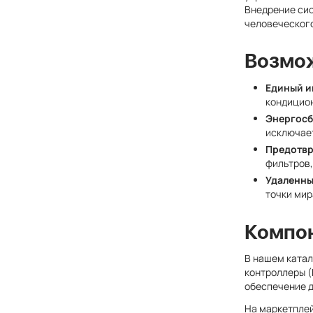
Внедрение сис
человеческого
Возмож
Единый и
кондицион
Энергосб
исключает
Предотвр
фильтров,
Удаленны
точки мир
Компон
В нашем ката
контроллеры (
обеспечение д
На маркетпле