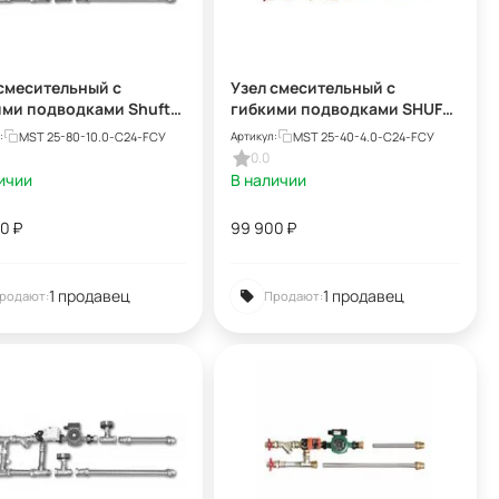
смесительный с
Узел смесительный с
ими подводками Shuft
гибкими подводками SHUFT
5-80-10,0-C24-F-TC
MST 25-40-4.0-C24-F
MST 25-80-10.0-C24-FСУ
MST 25-40-4.0-C24-FСУ
:
Артикул:
0.0
ичии
В наличии
00
₽
99 900
₽
1 продавец
1 продавец
родают:
Продают: