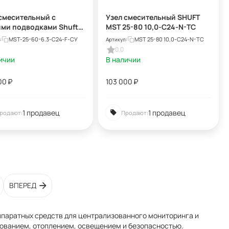
смесительный с
Узел смесительный SHUFT
ими подводками Shuft
MST 25-80 10,0-C24-N-TC
5-60-6,3-C24-F-TC
MST-25-60-6.3-C24-F-СУ
MST 25-80 10,0-C24-N-TC
:
Артикул:
0.0
ичии
В наличии
00
₽
103 000
₽
1 продавец
1 продавец
родают:
Продают:
ВПЕРЕД
ппаратных средств для централизованного мониторинга и
ованием, отоплением, освещением и безопасностью.