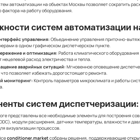
тем автоматизации на объектах Москвы позволяет сократить рас
 фактора на работу оборудования.
ности систем автоматизации на 
нтерфейс управления:
Объединение управления приточно-вытяж
ерами в одном графическом диспетчерском пункте.
ережение и оптимизация:
Работа климатического оборудования 
 нецелевой расход электричества и тепла.
ащение аварийных ситуаций:
Мгновенное оповещение диспетчера
 что позволяет избежать дорогостоящего ремонта.
й мониторинг:
Контроль параметров микроклимата и работы сис
а.
енты систем диспетчеризации:
логе представлены все необходимые элементы для построения с
DDC), модули расширения, датчики температуры, влажности и дав
ля визуализации процессов.
йсе
conditioner.market
собраны решения, поддерживающие открыт