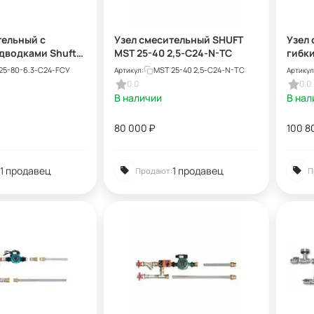
тельный с
Узел смесительный SHUFT
Узел 
дводками Shuft
MST 25-40 2,5-C24-N-TC
гибк
6,3-C24-F-TC
MST 2
25-80-6.3-C24-FСУ
MST 25-40 2,5-C24-N-TC
Артикул:
Артикул
0.0
0.0
В наличии
В нал
80 000
₽
100 8
1 продавец
1 продавец
Продают:
П