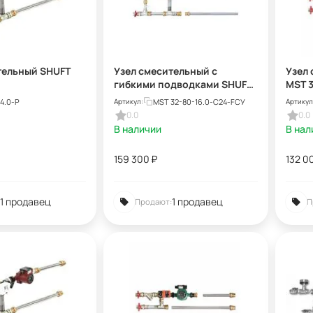
тельный SHUFT
Узел смесительный с
Узел
гибкими подводками SHUFT
MST 3
MST 32-80-16.0-C24-F
4.0-Р
MST 32-80-16.0-C24-FСУ
Артикул:
Артикул
0.0
0.0
В наличии
В нал
159 300
₽
132 0
1 продавец
1 продавец
Продают:
П