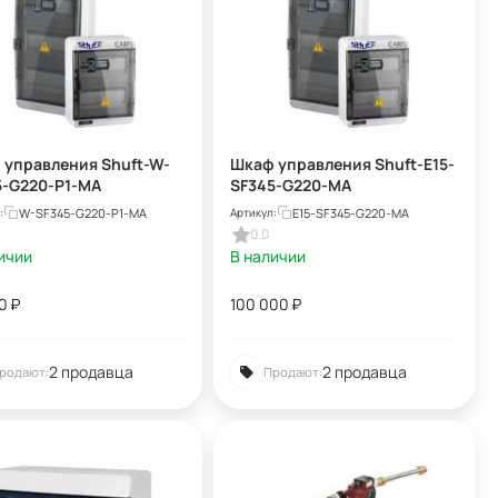
 управления Shuft-W-
Шкаф управления Shuft-E15-
5-G220-P1-MA
SF345-G220-MA
W-SF345-G220-P1-MA
E15-SF345-G220-MA
:
Артикул:
0.0
ичии
В наличии
0
₽
100 000
₽
2 продавца
2 продавца
родают:
Продают: