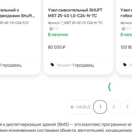
тельный с
Узел смесительный SHUFT
Узел 
дводками Shuft
MST 25-40 1,0-C24-N-TC
гибк
.6-C24-F-TC
MST 2
25-40-1.6-C24-FСУ
MST 25-40 1,0-C24-N-TC
Артикул:
Артикул
0.0
0.0
В наличии
В нал
80 000
₽
100 8
1 продавец
1 продавец
Продают:
П
НАЗАД
1
2
3
 и диспетчеризация зданий (BMS) — это комплекс программно-а
семи инженерными системами объекта: вентиляцией, кондиционир