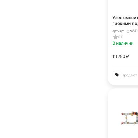
Узел смеси
гибкими по
MST 25-80-
MST 
Артикул:
0.0
В наличии
111 780
₽
Продают: