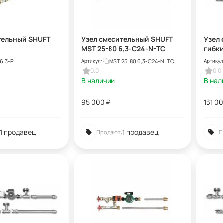
тельный SHUFT
Узел смесительный SHUFT
Узел 
MST 25-80 6,3-C24-N-TC
гибк
MST 2
6.3-Р
MST 25-80 6,3-C24-N-TC
Артикул:
Артикул
0.0
0.0
В наличии
В нал
95 000
₽
131 0
1 продавец
1 продавец
Продают:
П