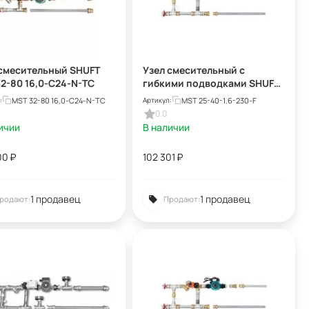
 смесительный SHUFT
Узел смесительный с
2-80 16,0-C24-N-TC
гибкими подводками SHUFT
MST 25-40-1.6-230-F
MST 32-80 16,0-C24-N-TC
MST 25-40-1.6-230-F
:
Артикул:
0.0
ичии
В наличии
00
₽
102 301
₽
1 продавец
1 продавец
родают:
Продают: