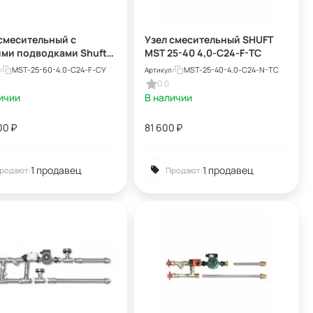
смесительный с
Узел смесительный SHUFT
ими подводками Shuft
MST 25-40 4,0-C24-F-TC
5-60-4.0-C24-F-TC
MST-25-60-4.0-C24-F-СУ
MST-25-40-4.0-C24-N-TC
:
Артикул:
0.0
ичии
В наличии
00
₽
81 600
₽
1 продавец
1 продавец
родают:
Продают: