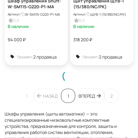
Шкаф управления Shuft-
Щит управления ЩУВ-1
W-SM115-G220-P1-MA
(15/380/NC/РК)
W-SM115-G220-P1-MA
ЩУВ-1 (15/380/NC/РК)
Артикул:
Артикул:
0.0
0.0
В наличии
В наличии
94 000
₽
318 200
₽
2 продавца
2 продавца
Продают:
Продают:
1
НАЗАД
1
ВПЕРЕД
2
Шкафы управления (щиты автоматики) — это
специализированные низковольтные комплектные
устройства, предназначенные для контроля, защиты и
управления работой систем вентиляции, отопления,