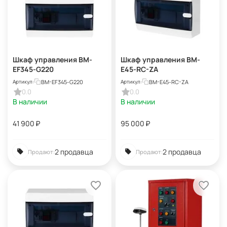
Шкаф управления BM-
Шкаф управления BM-
EF345-G220
E45-RC-ZA
BM-EF345-G220
BM-E45-RC-ZA
Артикул:
Артикул:
0.0
0.0
В наличии
В наличии
41 900
₽
95 000
₽
2 продавца
2 продавца
Продают:
Продают: