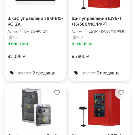
Шкаф управления BM-E15-
Щит управления ЩУВ-1
RC-ZA
(15/380/NC/РКР)
BM-E15-RC-ZA
ЩУВ-1 (15/380/NC/РКР)
Артикул:
Артикул:
0.0
0.0
В наличии
В наличии
92 000
₽
95 800
₽
2 продавца
2 продавца
Продают:
Продают: