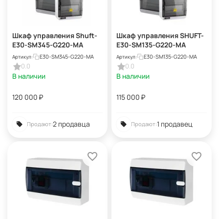
Шкаф управления Shuft-
Шкаф управления SHUFT-
E30-SM345-G220-MA
E30-SM135-G220-MA
E30-SM345-G220-MA
E30-SM135-G220-MA
Артикул:
Артикул:
0.0
0.0
В наличии
В наличии
120 000
₽
115 000
₽
2 продавца
1 продавец
Продают:
Продают: