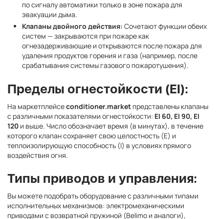
по сигналу автоматики только в зоне пожара для
эвакуации дыма.
Клапаны двойного действия:
Сочетают функции обеих
систем — закрываются при пожаре как
огнезадерживающие и открываются после пожара для
удаления продуктов горения и газа (например, после
срабатывания системы газового пожаротушения).
Пределы огнестойкости (EI):
На маркетплейсе
conditioner.market
представлены клапаны
с различными показателями огнестойкости:
EI 60, EI 90, EI
120
и выше. Число обозначает время (в минутах), в течение
которого клапан сохраняет свою целостность (E) и
теплоизолирующую способность (I) в условиях прямого
воздействия огня.
Типы приводов и управления:
Вы можете подобрать оборудование с различными типами
исполнительных механизмов: электромеханическими
приводами с возвратной пружиной (Belimo и аналоги),