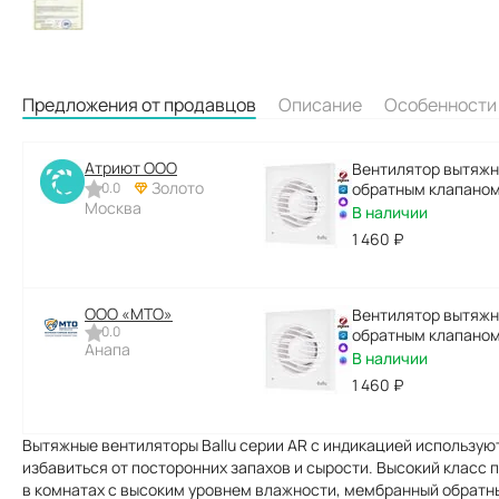
Предложения от продавцов
Описание
Особенности
Атриют ООО
Вентилятор вытяжно
Золото
0.0
обратным клапано
Москва
В наличии
1 460
₽
ООО «МТО»
Вентилятор вытяжно
0.0
обратным клапано
Анапа
В наличии
1 460
₽
Вытяжные вентиляторы Ballu серии AR с индикацией использую
избавиться от посторонних запахов и сырости. Высокий класс
в комнатах с высоким уровнем влажности, мембранный обратн