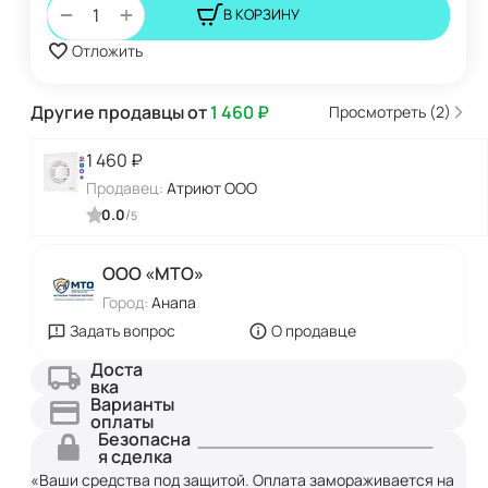
+
−
В КОРЗИНУ
Отложить
Другие продавцы от
1 460
₽
Просмотреть (2)
1 460
₽
Продавец:
Атриют ООО
0.0
/
5
ООО «МТО»
Город:
Анапа
Задать вопрос
О продавце
Доста
вка
Варианты
оплаты
Безопасна
я сделка
«Ваши средства под защитой. Оплата замораживается на