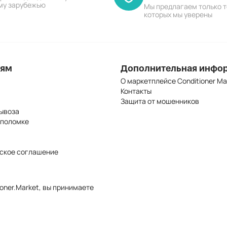
му зарубежью
Мы предлагаем только т
которых мы уверены
лям
Дополнительная инфо
О маркетплейсе Conditioner Ma
Контакты
Защита от мошенников
ывоза
 поломке
ское соглашение
oner.Market, вы принимаете