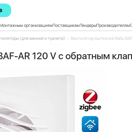
В
Монтажным организациям
Поставщикам
Тендеры
Производителям
тиляторы (для ванной и туалета)
Вентилятор вытяжной Ballu BA
/
 BAF-AR 120 V с обратным кла