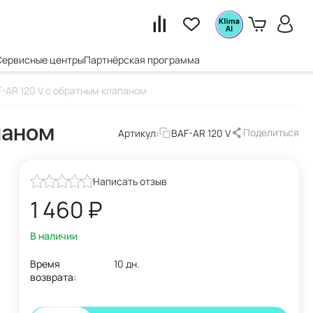
Сервисные центры
Партнёрская программа
F-AR 120 V с обратным клапаном
паном
Поделиться
Артикул:
BAF-AR 120 V
Написать отзыв
1 460
₽
В наличии
Время
10 дн.
возврата: