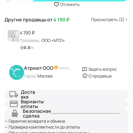
Отложить
Другие продавцы от
4 190
₽
Просмотреть (2)
4 190
₽
Продавец:
ООО «МТО»
0.0
/
5
Атриют ООО
Золото
Задать вопрос
Город:
Москва
О продавце
Доста
вка
Варианты
оплаты
Безопасная
сделка
— Гарантия возврата и обмена
— Проверка комплектности до оплаты
— Официальная гарантия и все документы