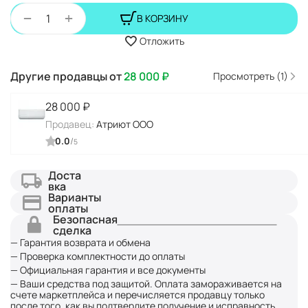
+
−
В КОРЗИНУ
Отложить
Другие продавцы от
28 000
₽
Просмотреть (1)
28 000
₽
Продавец:
Атриют ООО
0.0
/
5
Доста
вка
Варианты
оплаты
Безопасная
сделка
— Гарантия возврата и обмена
— Проверка комплектности до оплаты
— Официальная гарантия и все документы
— Ваши средства под защитой. Оплата замораживается на
счете маркетплейса и перечисляется продавцу только
после того, как вы подтвердите получение и исправность