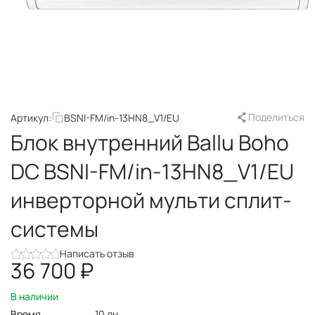
Поделиться
Артикул:
BSNI-FM/in-13HN8_V1/EU
Блок внутренний Ballu Boho
DС BSNI-FM/in-13HN8_V1/EU
инверторной мульти сплит-
системы
Написать отзыв
36 700
₽
В наличии
Время
10 дн.