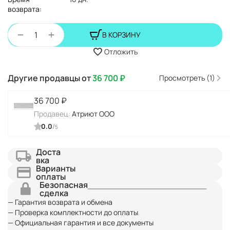
возврата:
+
−
В КОРЗИНУ
Отложить
Другие продавцы от
36 700
₽
Просмотреть (1)
36 700
₽
Продавец:
Атриют ООО
0.0
/
5
Доста
вка
Варианты
оплаты
Безопасная
сделка
— Гарантия возврата и обмена
— Проверка комплектности до оплаты
— Официальная гарантия и все документы