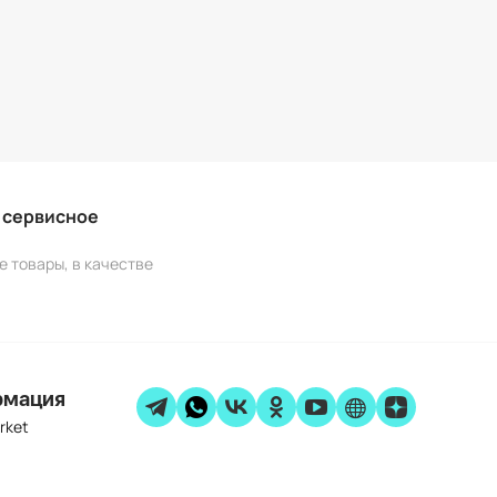
и сервисное
е товары, в качестве
рмация
rket