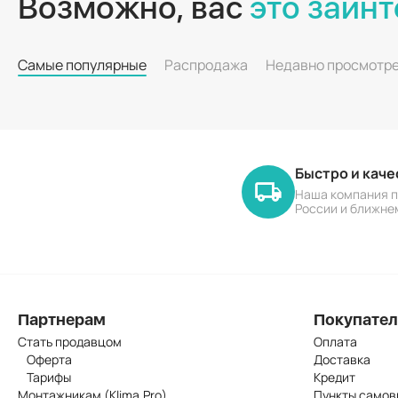
Возможно, вас
это заинт
Самые популярные
Распродажа
Недавно просмотр
Быстро и кач
Наша компания п
России и ближне
Партнерам
Покупате
Стать продавцом
Оплата
Оферта
Доставка
Тарифы
Кредит
Монтажникам (Klima.Pro)
Пункты самов