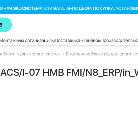
МНАЯ ЭКОСИСТЕМА КЛИМАТА: AI-ПОДБОР, ПОКУПКА, УСТАНОВ
В
Монтажным организациям
Поставщикам
Тендеры
Производителям
е блоки мульти сплит-систем
Внутренние блоки мульти сплит-си
/
 EACS/I-07 HMB FMI/N8_ERP/in