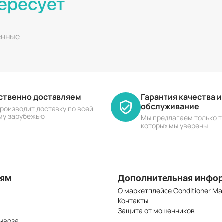
ересует
енные
ественно доставляем
Гарантия качества 
обслуживание
роизводит доставку по всей
му зарубежью
Мы предлагаем только т
которых мы уверены
лям
Дополнительная инфо
О маркетплейсе Conditioner Ma
Контакты
Защита от мошенников
ывоза