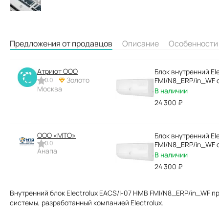
Предложения от продавцов
Описание
Особенности
Атриют ООО
Блок внутренний El
Золото
0.0
FMI/N8_ERP/in_WF 
Москва
В наличии
24 300
₽
ООО «МТО»
Блок внутренний El
0.0
FMI/N8_ERP/in_WF 
Анапа
В наличии
24 300
₽
Внутренний блок Electrolux EACS/I-07 HMB FMI/N8_ERP/in_WF 
системы, разработанный компанией Electrolux.