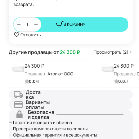
возврата:
+
−
В КОРЗИНУ
Отложить
Другие продавцы от
24 300
₽
Просмотреть (2)
24 300
₽
24 300
₽
Продавец:
Атриют ООО
Продавец:
0.0
/
0.0
/
5
5
Доста
вка
Варианты
оплаты
Безопасна
я сделка
— Гарантия возврата и обмена
— Проверка комплектности до оплаты
— Официальная гарантия и все документы