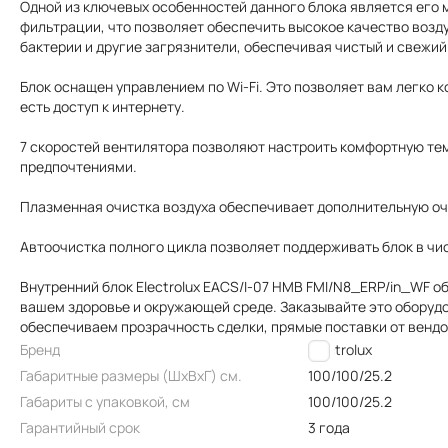
Одной из ключевых особенностей данного блока является его 
фильтрации, что позволяет обеспечить высокое качество возд
бактерии и другие загрязнители, обеспечивая чистый и свежий
Блок оснащен управлением по Wi-Fi. Это позволяет вам легко 
есть доступ к интернету.
7 скоростей вентилятора позволяют настроить комфортную тем
предпочтениями.
Плазменная очистка воздуха обеспечивает дополнительную очи
Автоочистка полного цикла позволяет поддерживать блок в чис
Внутренний блок Electrolux EACS/I-07 HMB FMI/N8_ERP/in_WF о
вашем здоровье и окружающей среде. Заказывайте это оборудо
обеспечиваем прозрачность сделки, прямые поставки от венд
Бренд
Electrolux
Габаритные размеры (ШxВxГ) см.
100/100/25.2
Габариты с упаковкой, см
100/100/25.2
Гарантийный срок
3 года