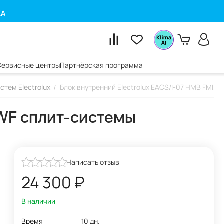
КА
Сервисные центры
Партнёрская программа
стем Electrolux
Блок внутренний Electrolux EACS/I-07 HMB FMI/
/
_WF сплит-системы
Написать отзыв
24 300
₽
В наличии
Время
10 дн.