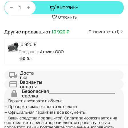
+
−
В КОРЗИНУ
Отложить
Другие продавцы от
10 920
₽
Просмотреть (1)
10 920
₽
Продавец:
Атриют ООО
0.0
/
5
Доста
вка
Варианты
оплаты
Безопасная
сделка
— Гарантия возврата и обмена
— Проверка комплектности до оплаты
— Официальная гарантия и все документы
— Ваши средства под защитой. Оплата замораживается на
счете маркетплейса и перечисляется продавцу только
после того, как вы подтвердите получение и исправность