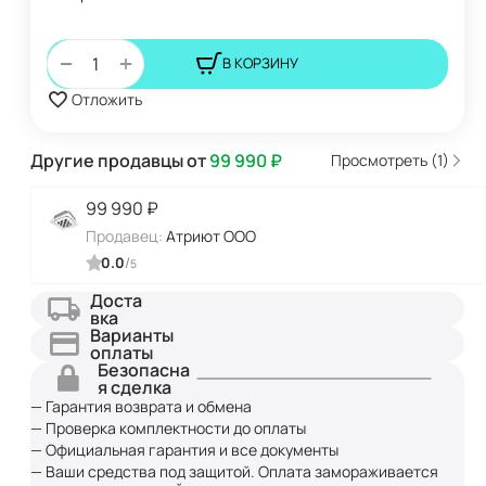
+
−
В КОРЗИНУ
Отложить
Другие продавцы от
99 990
₽
Просмотреть (1)
99 990
₽
Продавец:
Атриют ООО
0.0
/
5
Доста
вка
Варианты
оплаты
Безопасна
я сделка
— Гарантия возврата и обмена
— Проверка комплектности до оплаты
— Официальная гарантия и все документы
— Ваши средства под защитой. Оплата замораживается