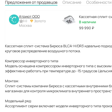
Предложения от продавцов
Описание
Особенности
Атриют ООО
Кассетная сплит-с
Золото
0.0
В наличии
Москва
99 990
₽
Кассетная сплит-система Бирюса BLCA-H/DR3 идеально подход
круговое распределение воздушного потока.
Компрессор инверторного типа:
Модель оснащена компрессором инверторного типа с высоким
эффективно работать при температуре до -15 градусов Цельсия
Монтаж:
Сплит-системы компании Бирюса с кассетными внутренними б
магазинах для контроля микроклимата внутреннего пространс
Модельный ряд:
Ассортимент серии включает модели инверторного типа произво