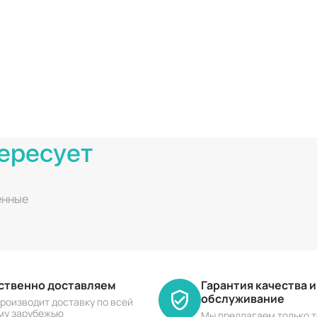
ересует
енные
ественно доставляем
Гарантия качества 
обслуживание
роизводит доставку по всей
му зарубежью
Мы предлагаем только т