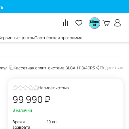
КА
Сервисные центры
Партнёрская программа
Поделиться
икул:
Кассетная сплит-система BLCA-H18/4DR3
Написать отзыв
99 990
₽
В наличии
Время
10 дн.
возврата: