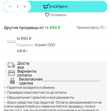
+
−
В КОРЗИНУ
Отложить
Другие продавцы от
14 890
₽
Просмотреть (1)
14 890
₽
Продавец:
Атриют ООО
0.0
/
5
Доста
вка
Варианты
оплаты
Безопасная
сделка
— Гарантия возврата и обмена
— Проверка комплектности до оплаты
— Официальная гарантия и все документы
— Ваши средства под защитой. Оплата замораживается на
счете маркетплейса и перечисляется продавцу только
после того, как вы подтвердите получение и исправность