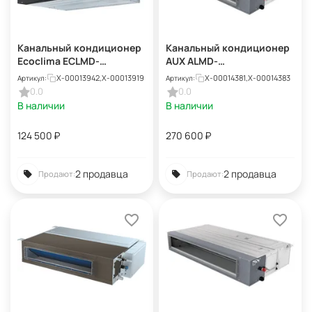
Канальный кондиционер
Канальный кондиционер
Ecoclima ECLMD-
AUX ALMD-
TC36/4R1A + ECL-
H60/5DR2A_Y25 + AL-
X-00013942,X-00013919
X-00014381,X-00014383
Артикул:
Артикул:
TC36/5R1A(U)
H60/5DR2A(U)_Y25
0.0
0.0
В наличии
В наличии
124 500
₽
270 600
₽
2 продавца
2 продавца
Продают:
Продают: