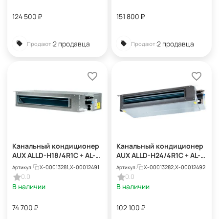
124 500
₽
151 800
₽
2 продавца
2 продавца
Продают:
Продают:
Канальный кондиционер
Канальный кондиционер
AUX ALLD-H18/4R1C + AL-
AUX ALLD-H24/4R1C + AL-
H18/4R1C(U)
H24/4R1C(U)
X-00013281,X-00012491
X-00013282,X-00012492
Артикул:
Артикул:
0.0
0.0
В наличии
В наличии
74 700
₽
102 100
₽