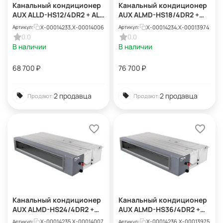
Канальный кондиционер
Канальный кондиционер
AUX ALLD-HS12/4DR2 + AL-
AUX ALMD-HS18/4DR2 +
HS12/4DR2(U)
AL-HS18/4DR2(U)
X-00014233,X-00014006
X-00014234,X-00013974
Артикул:
Артикул:
0.0
0.0
В наличии
В наличии
68 700
₽
76 700
₽
2 продавца
2 продавца
Продают:
Продают:
Канальный кондиционер
Канальный кондиционер
AUX ALMD-HS24/4DR2 +
AUX ALMD-HS36/4DR2 +
AL-HS24/4DR2(U)
AL-HS36/4DR2(U)
X-00014235,X-00014007
X-00014236,X-00013975
Артикул:
Артикул: