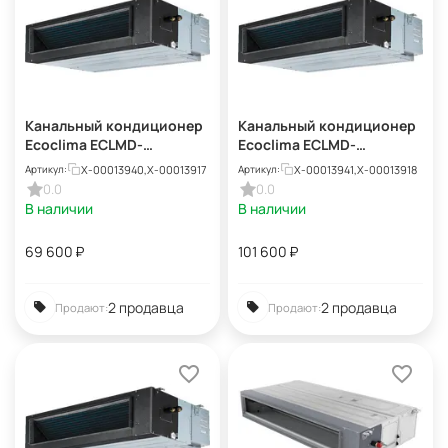
Канальный кондиционер
Канальный кондиционер
Ecoclima ECLMD-
Ecoclima ECLMD-
TC18/4R1A + ECL-
TC24/4R1A + ECL-
X-00013940,X-00013917
X-00013941,X-00013918
Артикул:
Артикул:
TC18/4R1A(U)
TC24/4R1A(U)
0.0
0.0
В наличии
В наличии
69 600
₽
101 600
₽
2 продавца
2 продавца
Продают:
Продают: