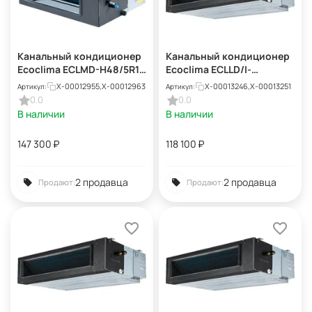
Канальный кондиционер
Канальный кондиционер
Ecoclima ECLMD-H48/5R1C
Ecoclima ECLLD/I-
+ ECL-H48/5R1C(U)
TC24/4R1 + ECL/I-TC24/4R1
X-00012955,X-00012963
X-00013246,X-00013251
Артикул:
Артикул:
0.0
0.0
В наличии
В наличии
147 300
₽
118 100
₽
2 продавца
2 продавца
Продают:
Продают: