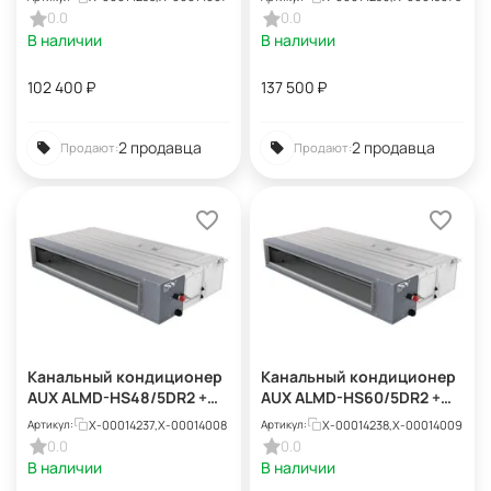
0.0
0.0
В наличии
В наличии
102 400
₽
137 500
₽
2 продавца
2 продавца
Продают:
Продают:
Канальный кондиционер
Канальный кондиционер
AUX ALMD-HS48/5DR2 +
AUX ALMD-HS60/5DR2 +
AL-HS48/5DR2(U)
AL-HS60/5DR2(U)
X-00014237,X-00014008
X-00014238,X-00014009
Артикул:
Артикул:
0.0
0.0
В наличии
В наличии