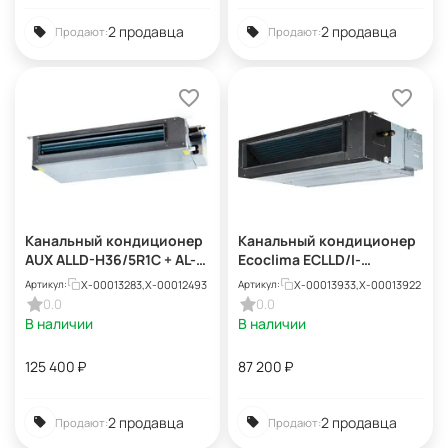
2 продавца
2 продавца
Продают:
Продают:
Канальный кондиционер
Канальный кондиционер
AUX ALLD-H36/5R1C + AL-
Ecoclima ECLLD/I-
H36/5R1C(U)
TC18/4R1A + ECL/I-
X-00013283,X-00012493
X-00013933,X-00013922
Артикул:
Артикул:
TC18/4R1A(U)
0.0
0.0
В наличии
В наличии
125 400
₽
87 200
₽
2 продавца
2 продавца
Продают:
Продают: