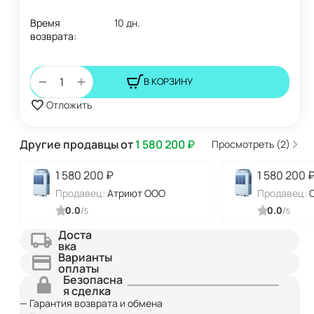
Время
10 дн.
возврата:
+
−
В КОРЗИНУ
Отложить
Другие продавцы от
1 580 200
₽
Просмотреть (2)
1 580 200
₽
1 580 200
Продавец:
Атриют ООО
Продавец:
0.0
/
0.0
/
5
5
Доста
вка
Варианты
оплаты
Безопасна
я сделка
— Гарантия возврата и обмена