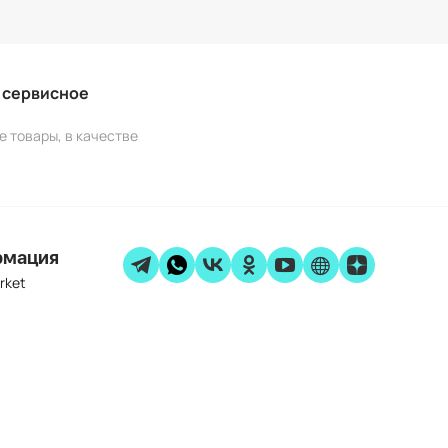
и сервисное
е товары, в качестве
рмация
rket