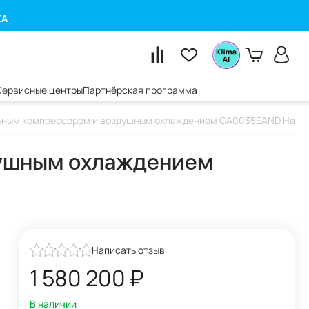
КА
Сервисные центры
Партнёрская программа
ьным компрессором и воздушным охлаждением CA0035EAND HaierPr
душным охлаждением
Написать отзыв
1 580 200
₽
В наличии