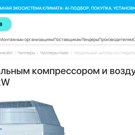
МНАЯ ЭКОСИСТЕМА КЛИМАТА: AI-ПОДБОР, ПОКУПКА, УСТАНОВ
В
Монтажным организациям
Поставщикам
Тендеры
Производителям
анкойл
Чиллеры
Чиллеры Haier
Модульный чиллер со спирал
/
/
/
альным компрессором и воз
 kW