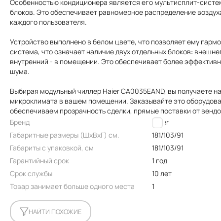
Особенностью кондиционера является его мультисплит-систем
блоков. Это обеспечивает равномерное распределение воздух
каждого пользователя.
Устройство выполнено в белом цвете, что позволяет ему гармо
система, что означает наличие двух отдельных блоков: внешне
внутренний - в помещении. Это обеспечивает более эффективн
шума.
Выбирая модульный чиллер Haier CA0035EAND, вы получаете н
микроклимата в вашем помещении. Заказывайте это оборудован
обеспечиваем прозрачность сделки, прямые поставки от венд
Бренд
Haier
Габаритные размеры (ШxВxГ) см.
181/103/91
Габариты с упаковкой, см
181/103/91
Гарантийный срок
1 год
Срок службы
10 лет
Товар занимает больше одного места
1
НАЙТИ ПОХОЖИЕ