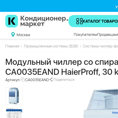
У
КАТАЛОГ ТОВАРО
Покупателям
Продавцам
Москва
Главная
Промышленные системы (B2B)
Системы чиллер-ф
/
/
Модульный чиллер со спир
CA0035EAND HaierProff, 30
Поделиться
Артикул:
CA0035EAND