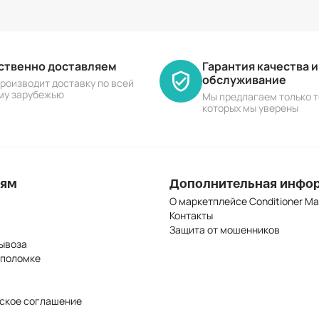
ественно доставляем
Гарантия качества 
обслуживание
роизводит доставку по всей
му зарубежью
Мы предлагаем только т
которых мы уверены
лям
Дополнительная инфо
О маркетплейсе Conditioner Ma
Контакты
Защита от мошенников
ывоза
 поломке
ское соглашение