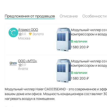
Предложения от продавцов
Описание
Особенности
Атриют ООО
Модульный чиллер со
Золото
0.0
компрессором и возд
Москва
CA0035EAND HaierProf
В наличии
1 580 200
₽
ООО «МТО»
Модульный чиллер со
0.0
компрессором и возд
Анапа
CA0035EAND HaierProf
В наличии
1 580 200
₽
Модульный чиллер Haier CA0035EAND - это современное и эфф
вашем доме или офисе. Мощность кондиционера составляет 30 
нагревать воздух в помещении.