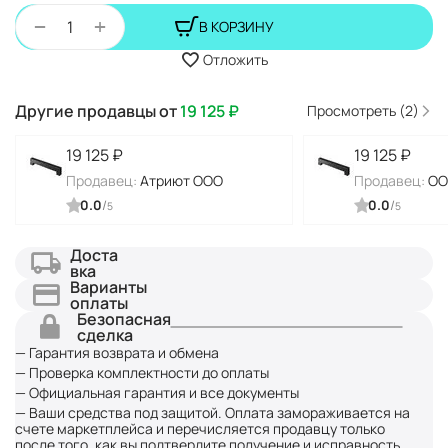
+
−
В КОРЗИНУ
Отложить
Другие продавцы от
19 125
₽
Просмотреть (2)
19 125
₽
19 125
₽
Продавец:
Атриют ООО
Продавец:
ОО
0.0
/
0.0
/
5
5
Доста
вка
Варианты
оплаты
Безопасная
сделка
— Гарантия возврата и обмена
— Проверка комплектности до оплаты
— Официальная гарантия и все документы
— Ваши средства под защитой. Оплата замораживается на
счете маркетплейса и перечисляется продавцу только
после того, как вы подтвердите получение и исправность