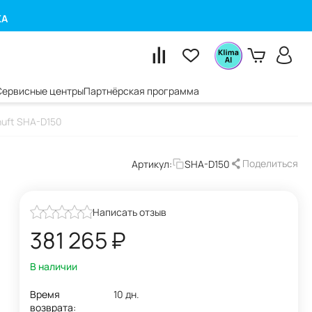
КА
Сервисные центры
Партнёрская программа
uft SHA-D150
Поделиться
Артикул:
SHA-D150
Написать отзыв
381 265
₽
В наличии
Время
10 дн.
возврата: