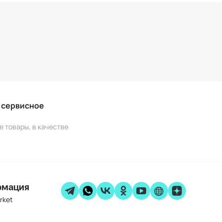
и сервисное
е товары, в качестве
рмация
rket