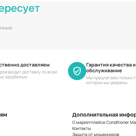
ересует
енные
ественно доставляем
Гарантия качества 
обслуживание
роизводит доставку по всей
му зарубежью
Мы предлагаем только т
которых мы уверены
лям
Дополнительная инфо
О маркетплейсе Conditioner Ma
Контакты
Защита от мошенников