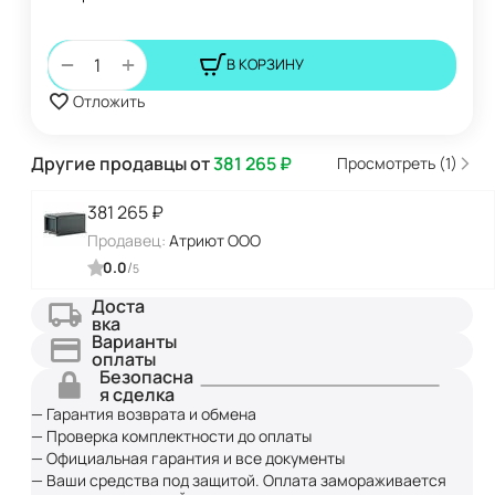
+
−
В КОРЗИНУ
Отложить
Другие продавцы от
381 265
₽
Просмотреть (1)
381 265
₽
Продавец:
Атриют ООО
0.0
/
5
Доста
вка
Варианты
оплаты
Безопасна
я сделка
— Гарантия возврата и обмена
— Проверка комплектности до оплаты
— Официальная гарантия и все документы
— Ваши средства под защитой. Оплата замораживается