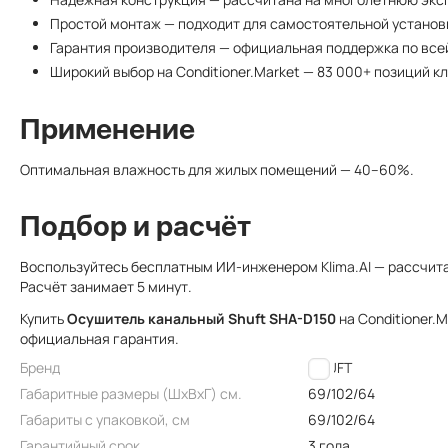
Простой монтаж — подходит для самостоятельной установ
Гарантия производителя — официальная поддержка по все
Широкий выбор на Conditioner.Market — 83 000+ позиций к
Применение
Оптимальная влажность для жилых помещений — 40–60%.
Подбор и расчёт
Воспользуйтесь бесплатным ИИ-инженером
Klima.AI
— рассчита
Расчёт занимает 5 минут.
Купить
Осушитель канальный Shuft SHA-D150
на Conditioner.
официальная гарантия.
Бренд
SHUFT
Габаритные размеры (ШxВxГ) см.
69/102/64
Габариты с упаковкой, см
69/102/64
Гарантийный срок
3 года