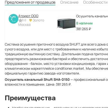
Предложения от продавцов
Описание
Особенности
Атриют ООО
Осушитель канальн
Золото
0.0
В наличии
Москва
381 265
₽
Система осушения приточного воздуха SHUFT для всего дома о
сухого воздуха, или для мест с требованиями к наличию избыт
традиционную вытяжную систему. Длительная подача приточн
предотвратить размножение бактерий и обеспечить достаточн
оборудования - балкон, место установки кондиционера, гараж 
климатическом маркетплейсе conditioner.market. Мы обеспечи
официальную гарантию завода-изготовителя.
Осушитель канальный Shuft SHA-D150
— профессиональный ос
влажности в помещении. Цена: 381 265 ₽.
Преимущества
Надёжная конструкция — рассчитана на многолетнюю эк