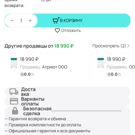
возврата:
+
−
В КОРЗИНУ
Отложить
Другие продавцы от
18 990
₽
Просмотреть (2)
18 990
₽
18 990
₽
Продавец:
Атриют ООО
Продавец:
ОО
0.0
/
0.0
/
5
5
Доста
вка
Варианты
оплаты
Безопасная
сделка
— Гарантия возврата и обмена
— Проверка комплектности до оплаты
— Официальная гарантия и все документы