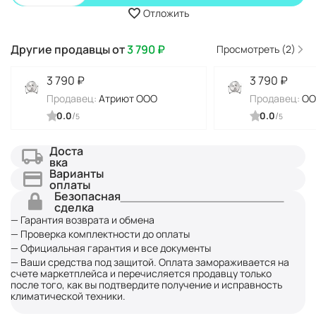
Отложить
Другие продавцы от
3 790
₽
Просмотреть (2)
3 790
₽
3 790
₽
Продавец:
Атриют ООО
Продавец:
ОО
0.0
/
0.0
/
5
5
Доста
вка
Варианты
оплаты
Безопасная
сделка
— Гарантия возврата и обмена
— Проверка комплектности до оплаты
— Официальная гарантия и все документы
— Ваши средства под защитой. Оплата замораживается на
счете маркетплейса и перечисляется продавцу только
после того, как вы подтвердите получение и исправность
климатической техники.