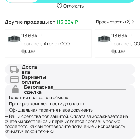
Отложить
Другие продавцы от
113 664
₽
Просмотреть (2)
113 664
₽
113 664
₽
Продавец:
Атриют ООО
Продавец:
ОО
0.0
/
0.0
/
5
5
Доста
вка
Варианты
оплаты
Безопасная
сделка
— Гарантия возврата и обмена
— Проверка комплектности до оплаты
— Официальная гарантия и все документы
— Ваши средства под защитой. Оплата замораживается на
счете маркетплейса и перечисляется продавцу только
после того, как вы подтвердите получение и исправность
климатической техники.