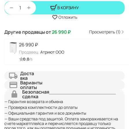
+
−
В КОРЗИНУ
Отложить
Другие продавцы от
26 990
₽
Просмотреть (1)
26 990
₽
Продавец:
Атриют ООО
0.0
/
5
Доста
вка
Варианты
оплаты
Безопасная
сделка
— Гарантия возврата и обмена
— Проверка комплектности до оплаты
— Официальная гарантия и все документы
— Ваши средства под защитой. Оплата замораживается на
счете маркетплейса и перечисляется продавцу только
после того, как вы подтвердите получение и исправность