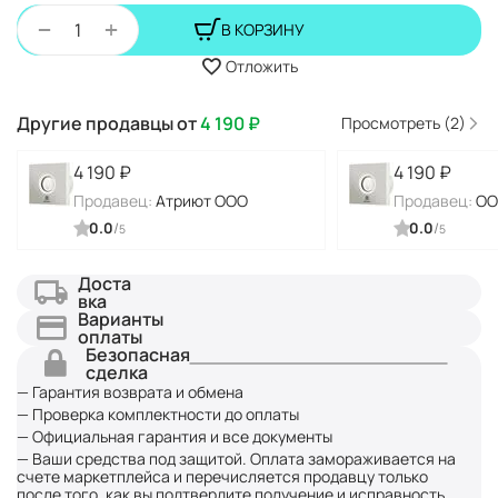
+
−
В КОРЗИНУ
Отложить
Другие продавцы от
4 190
₽
Просмотреть (2)
4 190
₽
4 190
₽
Продавец:
Атриют ООО
Продавец:
ОО
0.0
/
0.0
/
5
5
Доста
вка
Варианты
оплаты
Безопасная
сделка
— Гарантия возврата и обмена
— Проверка комплектности до оплаты
— Официальная гарантия и все документы
— Ваши средства под защитой. Оплата замораживается на
счете маркетплейса и перечисляется продавцу только
после того, как вы подтвердите получение и исправность